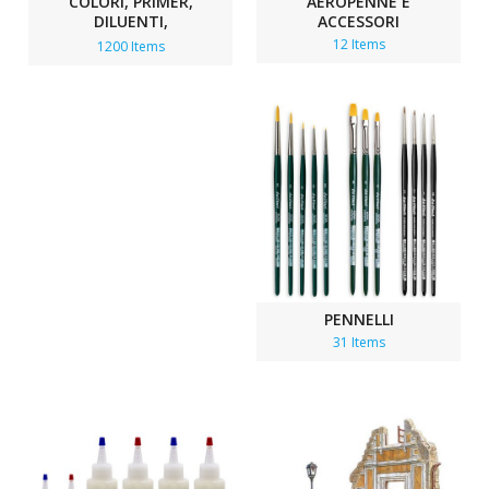
COLORI, PRIMER,
AEROPENNE E
DILUENTI,
ACCESSORI
INVECCHIAMENTI
12 Items
1200 Items
PENNELLI
31 Items