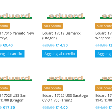
era:
è:
era:
è:
€
€18,80.
€9,40.
€15,40.
€7,70.
conto
50% Sconto
50% Scon
d 17016 Yamato New
Eduard 17019 Bismarck
Eduard 1
amiya)
(Dragon)
Weapons 
Il
Il
Il
Il
Il
0
€
9,40
€
29,80
€
14,90
€
18,80
€
prezzo
prezzo
prezzo
prezzo
p
ngi al carrello
Aggiungi al carrello
Aggiungi 
originale
attuale
originale
attuale
or
era:
è:
era:
è:
er
€18,80.
€9,40.
€29,80.
€14,90.
€
conto
50% Sconto
50% Scon
d 17023 USS San
Eduard 17025 USS Saratoga
Eduard 17
1:700 (Dragon)
CV-3 1:700 (Trum.)
1945 1:70
Il
Il
Il
Il
Il
0
€
17,30
€
28,00
€
14,00
€
34,60
€