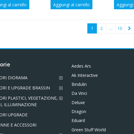
prezzo
prezzo
prezzo
prezzo
p
ngi al carrello
Aggiungi al carrello
Aggiungi 
originale
attuale
originale
attuale
or
era:
è:
era:
è:
er
€34,60.
€17,30.
€28,00.
€14,00.
€
1
2
…
10
orie
Aedes Ars
Ak Interactive
ORI DIORAMA
Bindulin
ORI E UPGRADE BRASSIN
Da Vinci
ORI PLASTICI, VEGETAZIONE,
Deluxe
I, ILLUMINAZIONE
Dragon
ORI UPGRADE
Eduard
NNE E ACCESSORI
Green Stuff World