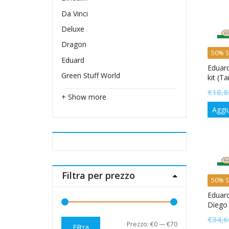
Da Vinci
Deluxe
Dragon
50% S
Eduard
Eduar
Green Stuff World
kit (T
€
18,8
+ Show more
Aggiu
Filtra per prezzo
50% S
Eduar
Diego 
€
34,6
Prezzo
Prezzo
Prezzo:
€0
—
€70
Filtra