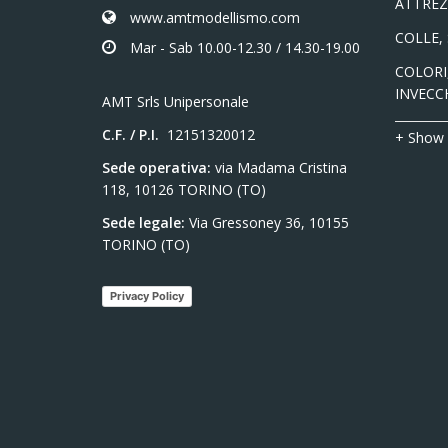
ATTREZ
www.amtmodellismo.com
COLLE,
Mar - Sab 10.00-12.30 / 14.30-19.00
COLORI,
INVECC
AMT Srls Unipersonale
C.F. / P.I.
12151320012
+ Show
Sede operativa:
via Madama Cristina
118, 10126 TORINO (TO)
Sede legale:
Via Gressoney 36, 10155
TORINO (TO)
Privacy Policy