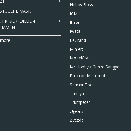
ZI
Hobby Boss
 STUCCHI, MASK
ICM
 PRIMER, DILUENTI,
Italeri
HIAMENTI
Iwata
LeGrand
 more
MiniArt
ModelCraft
Mr Hobby / Gunze Sangyo
Proxxon Micromot
Sermar Tools
Tamiya
Trumpeter
Ugears
Zvezda