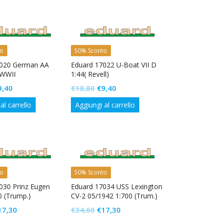
era:
è:
18,80.
€9,40.
€15,40.
€7,70.
to
50% Sconto
7020 German AA
Eduard 17022 U-Boat VII D
WWII
1:44( Revell)
Il
Il
Il
9,40
€
18,80
€
9,40
rezzo
prezzo
prezzo
prezzo
al carrello
Aggiungi al carrello
iginale
attuale
originale
attuale
a:
è:
era:
è:
18,80.
€9,40.
€18,80.
€9,40.
to
50% Sconto
030 Prinz Eugen
Eduard 17034 USS Lexington
0 (Trump.)
CV-2 05/1942 1:700 (Trum.)
Il
Il
Il
17,30
€
34,60
€
17,30