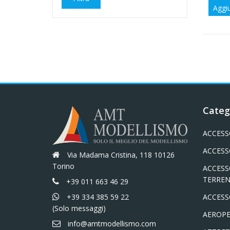
Aggiu
Min
Max
Categ
ACCESS
ACCESS
Via Madama Cristina, 118 10126
Torino
ACCESS
TERREN
+39 011 663 46 29
+39 334 385 59 22
ACCESS
(Solo messaggi)
AEROPE
info@amtmodellismo.com