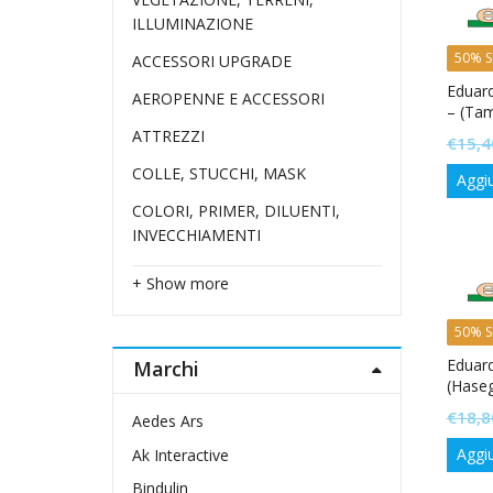
ILLUMINAZIONE
50% S
ACCESSORI UPGRADE
Eduard
AEROPENNE E ACCESSORI
– (Tam
ATTREZZI
€
15,4
COLLE, STUCCHI, MASK
Aggiu
COLORI, PRIMER, DILUENTI,
INVECCHIAMENTI
+ Show more
50% S
Eduar
Marchi
(Hase
€
18,8
Aedes Ars
Aggiu
Ak Interactive
Bindulin