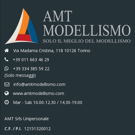
Via Madama Cristina, 118 10126 Torino
+39 011 663 46 29
+39 334 385 59 22
ezzo
ezzo
(Solo messaggi)
n
x
info@amtmodellismo.com
www.amtmodellismo.com
Mar - Sab 10.00-12.30 / 14.30-19.00
AMT Srls Unipersonale
C.F. / P.I.
12151320012