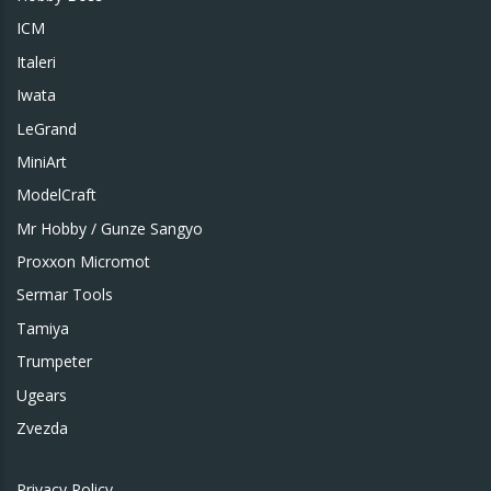
ICM
Italeri
Iwata
LeGrand
MiniArt
ModelCraft
Mr Hobby / Gunze Sangyo
Proxxon Micromot
Sermar Tools
Tamiya
Trumpeter
Ugears
Zvezda
Privacy Policy