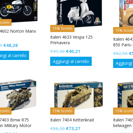
conto
15% Sconto
15% Scon
i 4602 Norton Manx
.
Italeri 4633 Vespa 125
Italeri 46
Primavera
850 Paris
Il
Il
0
€
48,28
Il
Il
€
47,30
€
40,21
prezzo
prezzo
Il
€
62,50
€
ngi al carrello
prezzo
prezzo
originale
attuale
p
Aggiungi al carrello
Aggiungi 
originale
attuale
era:
è:
or
era:
è:
€56,80.
€48,28.
er
€47,30.
€40,21.
€
conto
15% Sconto
15% Scon
i 7403 Bmw R75
Italeri 7404 Kettenkrad
Italeri 74
 Military Motor
belwagen
Il
Il
€
86,20
€
73,27