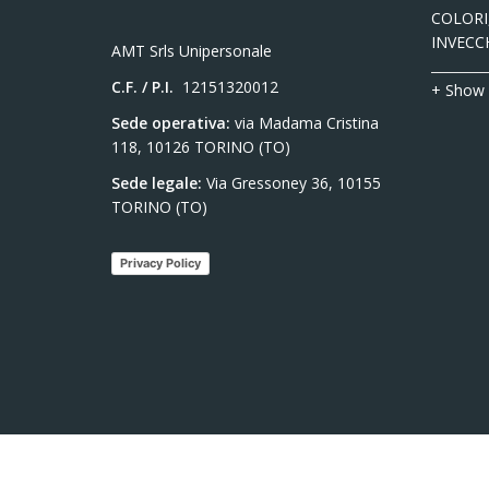
COLORI,
INVECC
AMT Srls Unipersonale
C.F. / P.I.
12151320012
+ Show
Sede operativa:
via Madama Cristina
118, 10126 TORINO (TO)
Sede legale:
Via Gressoney 36, 10155
TORINO (TO)
Privacy Policy
© 2023
Delpho.it
All Rights Reserved.