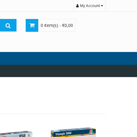
My Account
0 item(s) -
€
0,00