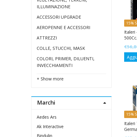
ILLUMINAZIONE
ACCESSORI UPGRADE
15% S
AEROPENNE E ACCESSORI
Italer
500Cc
ATTREZZI
€
56,8
COLLE, STUCCHI, MASK
Aggiu
COLORI, PRIMER, DILUENTI,
INVECCHIAMENTI
+ Show more
Marchi
15% S
Aedes Ars
Italer
Ak Interactive
German
Bindulin