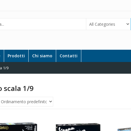
e
Prodotti
Chi siamo
Contatti
a 1/9
 scala 1/9