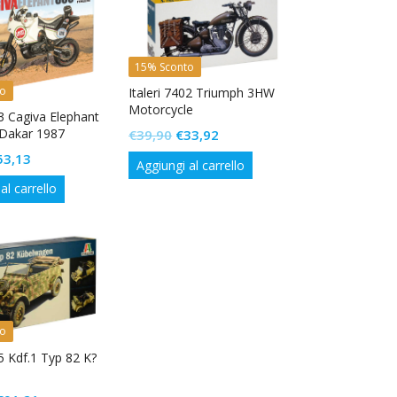
15% Sconto
to
Italeri 7402 Triumph 3HW
Motorcycle
43 Cagiva Elephant
-Dakar 1987
Il
Il
€
39,90
€
33,92
prezzo
prezzo
Il
53,13
Aggiungi al carrello
originale
attuale
rezzo
prezzo
al carrello
era:
è:
iginale
attuale
€39,90.
€33,92.
a:
è:
62,50.
€53,13.
to
05 Kdf.1 Typ 82 K?