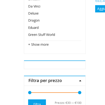
€
63,4
Da Vinci
Aggiu
Deluxe
Dragon
Eduard
Green Stuff World
+ Show more
Filtra per prezzo
Prezzo
Prezzo
Prezzo:
€30
—
€100
Filtra