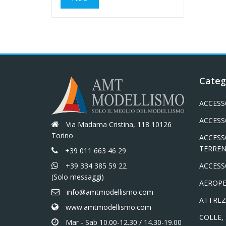
Min
Max
Categ
ACCESS
ACCESS
Via Madama Cristina, 118 10126
Torino
ACCESS
TERREN
+39 011 663 46 29
+39 334 385 59 22
ACCESS
(Solo messaggi)
AEROPE
info@amtmodellismo.com
ATTREZ
www.amtmodellismo.com
COLLE,
Mar - Sab 10.00-12.30 / 14.30-19.00