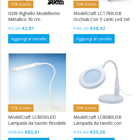
15% Sconto
15% Sconto
GSW Righello Modellismo
ModelCraft LC1790USB
Metallico 30 cm
Occhiali Con 5 Lenti Led Set
Usb
Il
Il
Il
Il
€
3,30
€
2,81
€
45,20
€
38,42
prezzo
prezzo
prezzo
prezzo
Aggiungi al carrello
Aggiungi al carrello
originale
attuale
originale
attuale
era:
è:
era:
è:
€3,30.
€2,81.
€45,20.
€38,42.
15% Sconto
15% Sconto
ModelCraft LC8050LED
ModelCraft LC8080USB
Lampada da tavolo flessibile
Lampada da tavolo con
con Dimmer
lente pieghevole
Il
Il
Il
Il
€
98,60
€
83,81
€
41,60
€
35,36
prezzo
prezzo
prezzo
prezzo