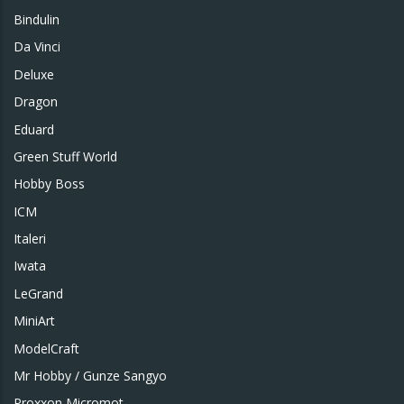
Bindulin
Da Vinci
Deluxe
Dragon
Eduard
Green Stuff World
Hobby Boss
ICM
Italeri
Iwata
LeGrand
MiniArt
ModelCraft
Mr Hobby / Gunze Sangyo
Proxxon Micromot