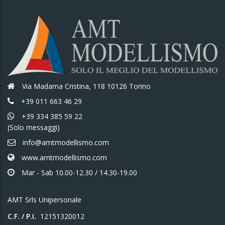
n
x
Via Madama Cristina, 118 10126 Torino
+39 011 663 46 29
+39 334 385 59 22
(Solo messaggi)
info@amtmodellismo.com
www.amtmodellismo.com
Mar - Sab 10.00-12.30 / 14.30-19.00
AMT Srls Unipersonale
C.F. / P.I.
12151320012