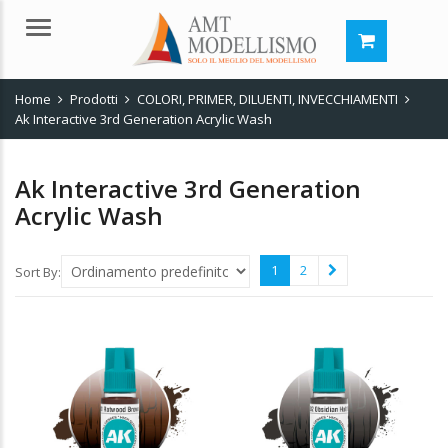
Menu
Home
Prodotti
COLORI, PRIMER, DILUENTI, INVECCHIAMENTI
Ak Interactive 3rd Generation Acrylic Wash
Ak Interactive 3rd Generation
Acrylic Wash
1
2
Sort By: