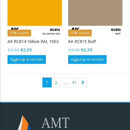
15% Sconto
15% Sconto
AK RC814 Yellow RAL 1003
AK RC815 Buff
Il
Il
Il
Il
€
3,00
€
2,55
€
3,00
€
2,55
prezzo
prezzo
prezzo
prezzo
Aggiungi al carrello
Aggiungi al carrello
originale
attuale
originale
attuale
era:
è:
era:
è:
€3,00.
€2,55.
€3,00.
€2,55.
1
2
…
41