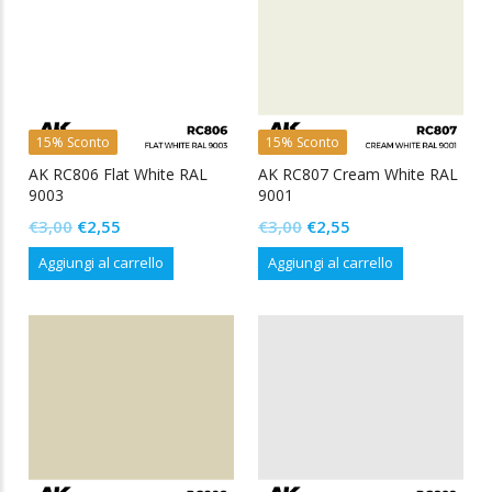
15% Sconto
15% Sconto
AK RC806 Flat White RAL
AK RC807 Cream White RAL
9003
9001
Il
Il
Il
Il
€
3,00
€
2,55
€
3,00
€
2,55
prezzo
prezzo
prezzo
prezzo
Aggiungi al carrello
Aggiungi al carrello
originale
attuale
originale
attuale
era:
è:
era:
è:
€3,00.
€2,55.
€3,00.
€2,55.