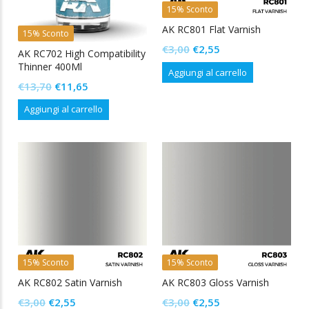
15% Sconto
AK RC801 Flat Varnish
15% Sconto
Il
Il
€
3,00
€
2,55
AK RC702 High Compatibility
prezzo
prezzo
Thinner 400Ml
Aggiungi al carrello
originale
attuale
Il
Il
€
13,70
€
11,65
era:
è:
prezzo
prezzo
Aggiungi al carrello
€3,00.
€2,55.
originale
attuale
era:
è:
€13,70.
€11,65.
15% Sconto
15% Sconto
AK RC802 Satin Varnish
AK RC803 Gloss Varnish
Il
Il
Il
Il
€
3,00
€
2,55
€
3,00
€
2,55