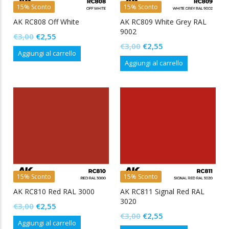
15% Sconto
15% Sconto
AK RC808 Off White
AK RC809 White Grey RAL
9002
Il
Il
€
3,00
€
2,55
Il
Il
€
3,00
€
2,55
prezzo
prezzo
Aggiungi al carrello
prezzo
prezzo
originale
attuale
Aggiungi al carrello
originale
attuale
era:
è:
era:
è:
€3,00.
€2,55.
€3,00.
€2,55.
15% Sconto
15% Sconto
AK RC810 Red RAL 3000
AK RC811 Signal Red RAL
3020
Il
Il
€
3,00
€
2,55
Il
Il
€
3,00
€
2,55
prezzo
prezzo
Aggiungi al carrello
prezzo
prezzo