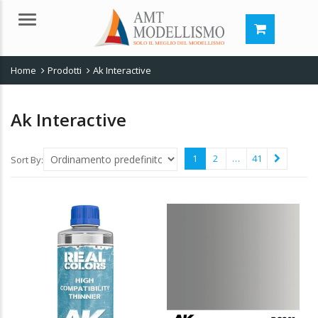
Menu
Home
Prodotti
Ak Interactive
Ak Interactive
1
2
…
41
Sort By: