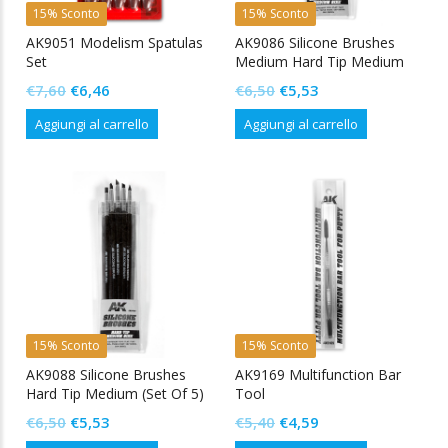
15% Sconto
15% Sconto
AK9051 Modelism Spatulas
AK9086 Silicone Brushes
Set
Medium Hard Tip Medium
(Set Of 5)
Il
Il
Il
Il
€
7,60
€
6,46
€
6,50
€
5,53
prezzo
prezzo
prezzo
prezzo
Aggiungi al carrello
Aggiungi al carrello
originale
attuale
originale
attuale
era:
è:
era:
è:
€7,60.
€6,46.
€6,50.
€5,53.
15% Sconto
15% Sconto
AK9088 Silicone Brushes
AK9169 Multifunction Bar
Hard Tip Medium (Set Of 5)
Tool
Il
Il
Il
Il
€
6,50
€
5,53
€
5,40
€
4,59
prezzo
prezzo
prezzo
prezzo