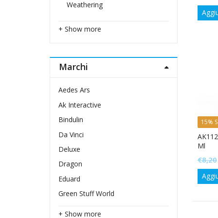
Weathering
Aggiu
+ Show more
Marchi
Aedes Ars
Ak Interactive
Bindulin
15% S
Da Vinci
AK112
Ml
Deluxe
€
8,20
Dragon
Aggiu
Eduard
Green Stuff World
+ Show more