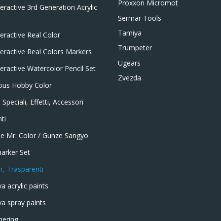
Proxxon Micromot
teractive 3rd Generation Acrylic
Sermar Tools
Tamiya
teractive Real Color
Trumpeter
teractive Real Colors Markers
Ugears
teractive Watercolor Pencil Set
Zvezda
ous Hobby Color
 Speciali, Effetti, Accessori
nti
e Mr. Color / Gunze Sangyo
arker Set
r, Trasparenti
a acrylic paints
a spray paints
hering