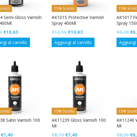
conto
15% Sconto
15% Scon
4 Semi-Gloss Varnish
AK1015 Protective Varnish
AK1017 Fi
 400Ml
Spray 400Ml
Spray 150
Il
Il
Il
Il
Il
0
€
10,63
€
12,50
€
10,63
€
8,20
€
6
prezzo
prezzo
prezzo
prezzo
pr
ngi al carrello
Aggiungi al carrello
Aggiungi 
originale
attuale
originale
attuale
ori
era:
è:
era:
è:
era
€12,50.
€10,63.
€12,50.
€10,63.
€8,
conto
15% Sconto
15% Scon
8 Satin Varnish 100
AK11239 Gloss Varnish 100
AK11240 W
Ml
Ml
Il
Il
Il
Il
Il
€
7,40
€
8,70
€
7,40
€
8,20
€
6