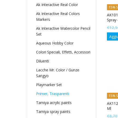
Ak Interactive Real Color
15% S
Ak Interactive Real Colors
AK101
Markers
Spray
€
12,5
Ak Interactive Watercolor Pencil
Set
Aggiu
Aqueous Hobby Color
Colori Speciali, Effetti, Accessori
Diluenti
Lacche Mr. Color / Gunze
Sangyo
Playmarker Set
Primer, Trasparenti
15% S
Tamiya acrylic paints
AK1123
Ml
Tamiya spray paints
€
8,70