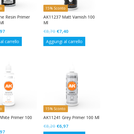
to
15% Sconto
ne Resin Primer
AK11237 Matt Varnish 100
Ml
Ml
Il
Il
Il
,97
€
8,70
€
7,40
ezzo
prezzo
prezzo
prezzo
al carrello
Aggiungi al carrello
ginale
attuale
originale
attuale
:
è:
era:
è:
20.
€6,97.
€8,70.
€7,40.
to
15% Sconto
hite Primer 100
AK11241 Grey Primer 100 Ml
Il
Il
€
8,20
€
6,97
Il
,97
prezzo
prezzo