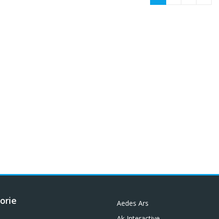
orie
Aedes Ars
Ak Interactive