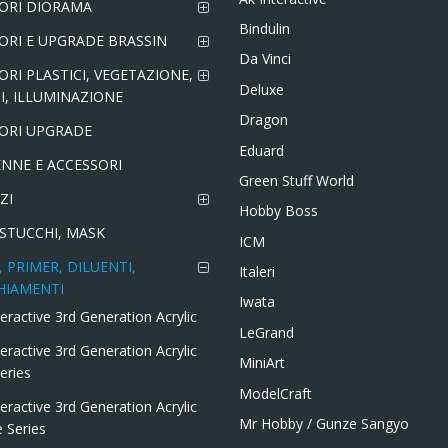
ORI DIORAMA
Bindulin
ORI E UPGRADE BRASSIN
Da Vinci
ORI PLASTICI, VEGETAZIONE,
Deluxe
I, ILLUMINAZIONE
Dragon
ORI UPGRADE
Eduard
NNE E ACCESSORI
Green Stuff World
ZI
Hobby Boss
 STUCCHI, MASK
ICM
 PRIMER, DILUENTI,
Italeri
HIAMENTI
Iwata
teractive 3rd Generation Acrylic
LeGrand
eractive 3rd Generation Acrylic 
MiniArt
eries
ModelCraft
eractive 3rd Generation Acrylic 
Mr Hobby / Gunze Sangyo
e Series