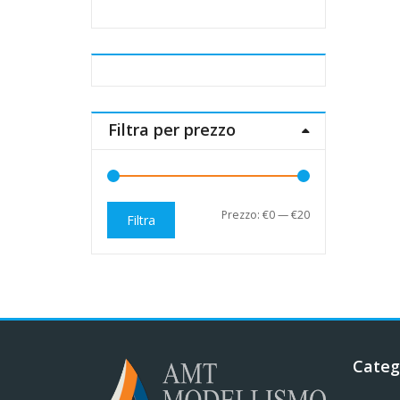
Filtra per prezzo
Prezzo
Prezzo
Prezzo:
€0
—
€20
Filtra
Min
Max
Categ