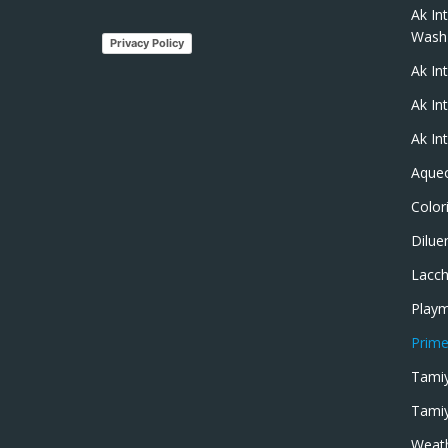
Ak In
Wash
Privacy Policy
Ak In
Ak In
Ak In
Aque
Colori
Dilue
Lacch
Playm
Prime
Tamiy
Tamiy
Weat