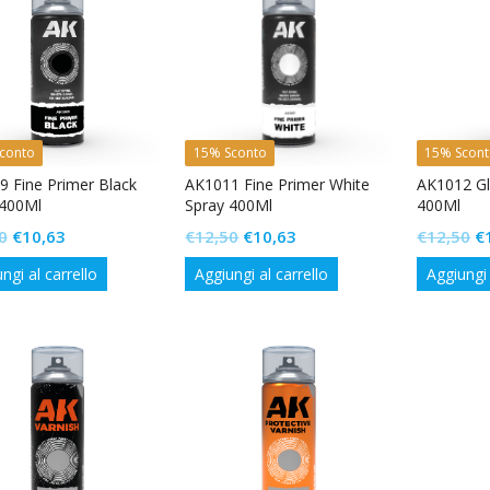
conto
15% Sconto
15% Scon
 Fine Primer Black
AK1011 Fine Primer White
AK1012 Gl
 400Ml
Spray 400Ml
400Ml
Il
Il
Il
Il
Il
0
€
10,63
€
12,50
€
10,63
€
12,50
€
prezzo
prezzo
prezzo
prezzo
p
ngi al carrello
Aggiungi al carrello
Aggiungi 
originale
attuale
originale
attuale
or
era:
è:
era:
è:
er
€12,50.
€10,63.
€12,50.
€10,63.
€