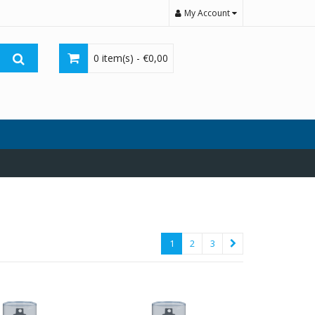
My Account
0 item(s) -
€
0,00
1
2
3