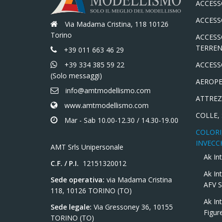
ACCESS
ACCESS
Via Madama Cristina, 118 10126
Torino
ACCESS
TERREN
+39 011 663 46 29
+39 334 385 59 22
ACCESS
(Solo messaggi)
AEROPE
info@amtmodellismo.com
ATTREZ
www.amtmodellismo.com
COLLE,
Mar - Sab 10.00-12.30 / 14.30-19.00
COLORI,
INVECC
AMT Srls Unipersonale
Ak In
C.F. / P.I.
12151320012
Ak Int
Sede operativa:
via Madama Cristina
AFV S
118, 10126 TORINO (TO)
Ak Int
Sede legale:
Via Gressoney 36, 10155
Figur
TORINO (TO)