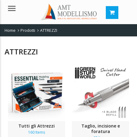
Menu
Home
Prodotti
ATTREZZI
ATTREZZI
Tutti gli Attrezzi
Taglio, incisione e
foratura
160 Items