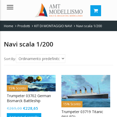
Menu
Home
Prodotti
KIT DI MONTAGGIO NAVI
Navi scala 1/200
Navi scala 1/200
Sort By:
15% Sconto
Trumpeter 03702 German
Bismarck Battleship
15% Sconto
Il
Il
€
269,00
€
228,65
Trumpeter 03719 Titanic
prezzo
prezzo
(W/LED)
Aggiungi al carrello