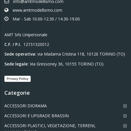
info@amtmodellismo.com
www.amtmodellismo.com
Mar - Sab 10.00-12.30 / 14.30-19.00
AMT Srls Unipersonale
ezzo
ezzo
C.F. / P.I.
12151320012
n
x
Sede operativa:
via Madama Cristina 118, 10126 TORINO (TO)
Sede legale:
Via Gressoney 36, 10155 TORINO (TO)
Privacy Policy
Categorie
ACCESSORI DIORAMA
ACCESSORI E UPGRADE BRASSIN
ACCESSORI PLASTICI, VEGETAZIONE, TERRENI,