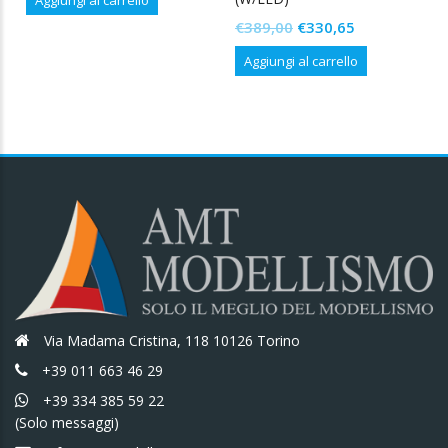
originale
attuale
Il
Il
€
389,00
€
330,65
era:
è:
prezzo
prezzo
€269,00.
€228,65.
Aggiungi al carrello
originale
attuale
era:
è:
€389,00.
€330,65.
Via Madama Cristina, 118 10126 Torino
+39 011 663 46 29
+39 334 385 59 22
(Solo messaggi)