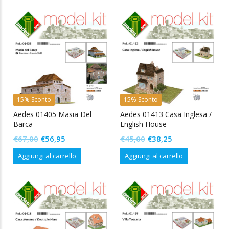
era:
è:
€51,00.
€43,35.
€77,00.
€65,45.
15% Sconto
15% Sconto
Aedes 01405 Masia Del
Aedes 01413 Casa Inglesa /
Barca
English House
Il
Il
Il
Il
€
67,00
€
56,95
€
45,00
€
38,25
prezzo
prezzo
prezzo
prezzo
Aggiungi al carrello
Aggiungi al carrello
originale
attuale
originale
attuale
era:
è:
era:
è:
€67,00.
€56,95.
€45,00.
€38,25.