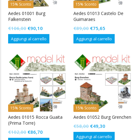
15% Sconto
15% Sconto
Aedes 01001 Burg
Aedes 01013 Castelo De
Falkenstein
Guimaraes
Il
Il
Il
Il
€
106,00
€
90,10
€
89,00
€
75,65
prezzo
prezzo
prezzo
prezzo
Aggiungi al carrello
Aggiungi al carrello
originale
attuale
originale
attuale
era:
è:
era:
è:
€106,00.
€90,10.
€89,00.
€75,65.
15% Sconto
15% Sconto
Aedes 01015 Rocca Guaita
Aedes 01052 Burg Grenchen
(Prima Torre)
Il
Il
€
58,00
€
49,30
Il
Il
€
102,00
€
86,70
prezzo
prezzo
Aggiungi al carrello
prezzo
prezzo