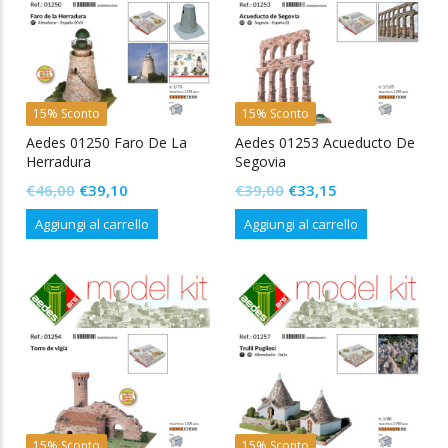
15% Sconto
15% Sconto
Aedes 01250 Faro De La
Aedes 01253 Acueducto De
Herradura
Segovia
Il
Il
Il
Il
€
46,00
€
39,10
€
39,00
€
33,15
prezzo
prezzo
prezzo
prezzo
Aggiungi al carrello
Aggiungi al carrello
originale
attuale
originale
attuale
era:
è:
era:
è:
€46,00.
€39,10.
€39,00.
€33,15.
15% Sconto
15% Sconto