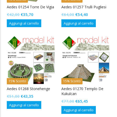
Aedes 01254 Torre De Vigia
Aedes 01257 Trulli Pugliesi
Il
Il
Il
Il
€
42,00
€
35,70
€
64,00
€
54,40
prezzo
prezzo
prezzo
prezzo
Aggiungi al carrello
Aggiungi al carrello
originale
attuale
originale
attuale
era:
è:
era:
è:
€42,00.
€35,70.
€64,00.
€54,40.
15% Sconto
15% Sconto
Aedes 01268 Stonehenge
Aedes 01270 Templo De
Kukulcan
Il
Il
€
51,00
€
43,35
Il
Il
€
77,00
€
65,45
prezzo
prezzo
Aggiungi al carrello
prezzo
prezzo
originale
attuale
Aggiungi al carrello
originale
attuale
era:
è: