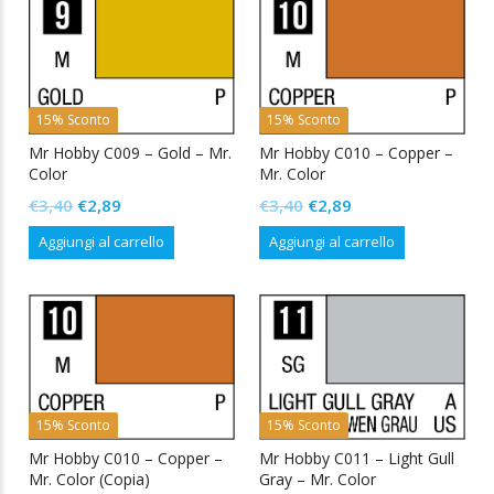
€3,40.
€2,89.
€3,40.
€2,89.
15% Sconto
15% Sconto
Mr Hobby C009 – Gold – Mr.
Mr Hobby C010 – Copper –
Color
Mr. Color
Il
Il
Il
Il
€
3,40
€
2,89
€
3,40
€
2,89
prezzo
prezzo
prezzo
prezzo
Aggiungi al carrello
Aggiungi al carrello
originale
attuale
originale
attuale
era:
è:
era:
è:
€3,40.
€2,89.
€3,40.
€2,89.
15% Sconto
15% Sconto
Mr Hobby C010 – Copper –
Mr Hobby C011 – Light Gull
Mr. Color (Copia)
Gray – Mr. Color