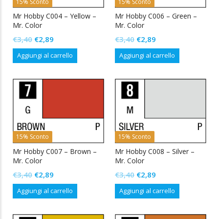
15% Sconto
15% Sconto
Mr Hobby C004 – Yellow –
Mr Hobby C006 – Green –
Mr. Color
Mr. Color
Il
Il
Il
Il
€
3,40
€
2,89
€
3,40
€
2,89
prezzo
prezzo
prezzo
prezzo
Aggiungi al carrello
Aggiungi al carrello
originale
attuale
originale
attuale
era:
è:
era:
è:
€3,40.
€2,89.
€3,40.
€2,89.
15% Sconto
15% Sconto
Mr Hobby C007 – Brown –
Mr Hobby C008 – Silver –
Mr. Color
Mr. Color
Il
Il
Il
Il
€
3,40
€
2,89
€
3,40
€
2,89
prezzo
prezzo
prezzo
prezzo
Aggiungi al carrello
Aggiungi al carrello
originale
attuale
originale
attuale
era:
è:
era:
è: