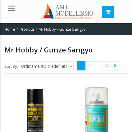
Menu
Home
Prodotti
Mr Hobby / Gunze Sangyo
Mr Hobby / Gunze Sangyo
1
2
…
22
Sort By: