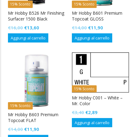
15% Sconto
15% Sconto
Mr Hobby B526 Mr Finishing
Mr Hobby B601 Premium
Surfacer 1500 Black
Topcoat GLOSS
Il
Il
Il
Il
€
16,00
€
13,60
€
14,00
€
11,90
prezzo
prezzo
prezzo
prezzo
Aggiungi al carrello
Aggiungi al carrello
originale
attuale
originale
attuale
era:
è:
era:
è:
€16,00.
€13,60.
€14,00.
€11,90.
15% Sconto
Mr Hobby C001 – White –
Mr. Color
15% Sconto
Il
Il
€
3,40
€
2,89
Mr Hobby B603 Premium
prezzo
prezzo
Topcoat FLAT
Aggiungi al carrello
originale
attuale
Il
Il
€
14,00
€
11,90
era:
è:
prezzo
prezzo