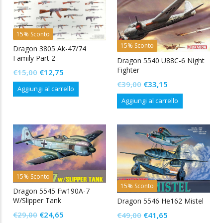
15% Sconto
15% Sconto
Dragon 3805 Ak-47/74
Family Part 2
Dragon 5540 U88C-6 Night
Fighter
Il
Il
€
15,00
€
12,75
Il
Il
prezzo
prezzo
€
39,00
€
33,15
Aggiungi al carrello
prezzo
prezzo
originale
attuale
Aggiungi al carrello
originale
attuale
era:
è:
era:
è:
€15,00.
€12,75.
€39,00.
€33,15.
15% Sconto
15% Sconto
Dragon 5545 Fw190A-7
W/Slipper Tank
Dragon 5546 He162 Mistel
Il
Il
Il
Il
€
29,00
€
24,65
€
49,00
€
41,65