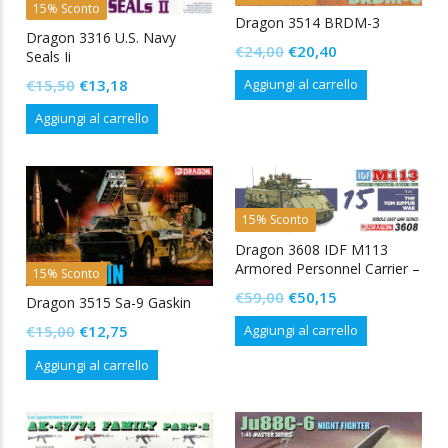
15% Sconto
Dragon 3514 BRDM-3
Dragon 3316 U.S. Navy
Il
Il
€
24,00
€
20,40
Seals Ii
prezzo
prezzo
Il
Il
€
15,50
€
13,18
Aggiungi al carrello
originale
attuale
prezzo
prezzo
Aggiungi al carrello
era:
è:
ezzo
ezzo
originale
attuale
€24,00.
€20,40.
era:
è:
n
x
€15,50.
€13,18.
15% Sconto
Dragon 3608 IDF M113
Armored Personnel Carrier –
15% Sconto
Yom Kippur War 1973
Il
Il
€
59,00
€
50,15
Dragon 3515 Sa-9 Gaskin
prezzo
prezzo
Il
Il
Aggiungi al carrello
€
15,00
€
12,75
originale
attuale
prezzo
prezzo
Aggiungi al carrello
era:
è:
originale
attuale
€59,00.
€50,15.
era:
è:
€15,00.
€12,75.