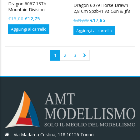
Dragon 6067 13Th
Dragon 6079 Horse Drawn
Mountain Division
2,8 Cm Spzb41 At Gun & Jf8
“Handschar”
Limber W/Crew
Il
Il
€
15,00
€
12,75
Il
Il
€
21,00
€
17,85
prezzo
prezzo
prezzo
prezzo
Aggiungi al carrello
Aggiungi al carrello
originale
attuale
originale
attuale
era:
è:
era:
è:
€15,00.
€12,75.
€21,00.
€17,85.
1
2
3
Via Madama Cristina, 118 10126 Torino