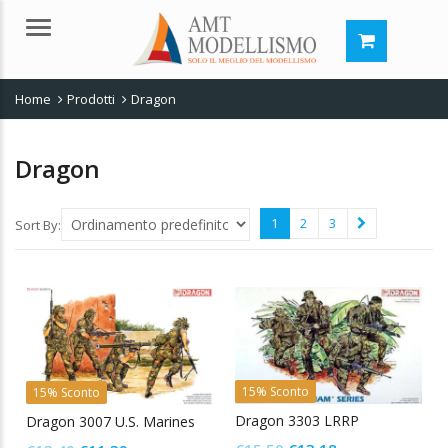
Menu
Home
Prodotti
Dragon
Dragon
1
2
3
Sort By:
15% Sconto
15% Sconto
Dragon 3303 LRRP
Dragon 3007 U.S. Marines