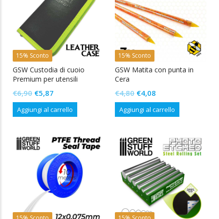
n
x
15% Sconto
15% Sconto
GSW Custodia di cuoio
GSW Matita con punta in
Premium per utensili
Cera
Il
Il
Il
Il
€
6,90
€
5,87
€
4,80
€
4,08
prezzo
prezzo
prezzo
prezzo
Aggiungi al carrello
Aggiungi al carrello
originale
attuale
originale
attuale
era:
è:
era:
è:
€6,90.
€5,87.
€4,80.
€4,08.
15% Sconto
15% Sconto