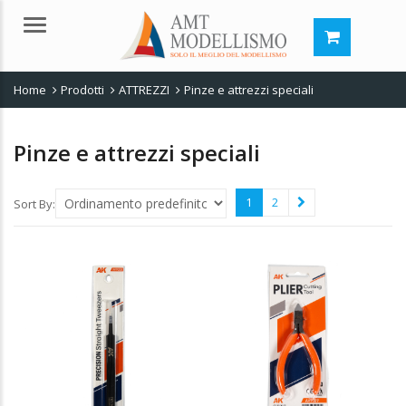
Menu
Home
Prodotti
ATTREZZI
Pinze e attrezzi speciali
Pinze e attrezzi speciali
1
2
Sort By: