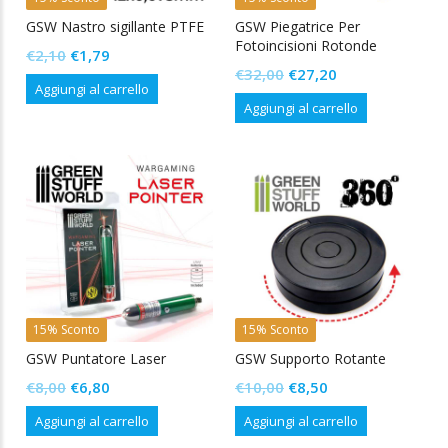
GSW Nastro sigillante PTFE
GSW Piegatrice Per
Fotoincisioni Rotonde
Il
Il
€
2,10
€
1,79
Il
Il
€
32,00
€
27,20
prezzo
prezzo
Aggiungi al carrello
prezzo
prezzo
originale
attuale
Aggiungi al carrello
originale
attuale
era:
è:
era:
è:
€2,10.
€1,79.
€32,00.
€27,20.
15% Sconto
15% Sconto
GSW Puntatore Laser
GSW Supporto Rotante
Il
Il
Il
Il
€
8,00
€
6,80
€
10,00
€
8,50
prezzo
prezzo
prezzo
prezzo
Aggiungi al carrello
Aggiungi al carrello
originale
attuale
originale
attuale