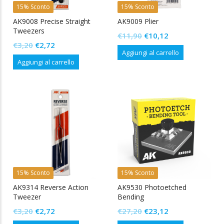
15% Sconto
15% Sconto
AK9008 Precise Straight
AK9009 Plier
Tweezers
Il
Il
€
11,90
€
10,12
Il
Il
€
3,20
€
2,72
prezzo
prezzo
Aggiungi al carrello
prezzo
prezzo
originale
attuale
Aggiungi al carrello
originale
attuale
era:
è:
era:
è:
€11,90.
€10,12.
€3,20.
€2,72.
15% Sconto
15% Sconto
AK9314 Reverse Action
AK9530 Photoetched
Tweezer
Bending
Il
Il
Il
Il
€
3,20
€
2,72
€
27,20
€
23,12
prezzo
prezzo
prezzo
prezzo