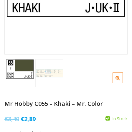
Mr Hobby C055 – Khaki – Mr. Color
Il
Il
€
3,40
€
2,89
In Stock
prezzo
prezzo