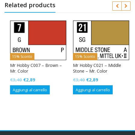
Related products
15% Sconto
15% Sconto
Mr Hobby C007 – Brown –
Mr Hobby C021 – Middle
Mr. Color
Stone – Mr. Color
Il
Il
Il
Il
€
3,40
€
2,89
€
3,40
€
2,89
prezzo
prezzo
prezzo
prezzo
Aggiungi al carrello
Aggiungi al carrello
originale
attuale
originale
attuale
era:
è:
era:
è:
€3,40.
€2,89.
€3,40.
€2,89.