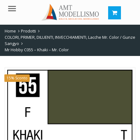
Menu
Home
Prodotti
COLORI, PRIMER, DILUENTI, INVECCHIAMENTI
,
Lacche Mr. Color / Gunze
Sangyo
Mr Hobby C055 – Khaki – Mr. Color
15% Sconto