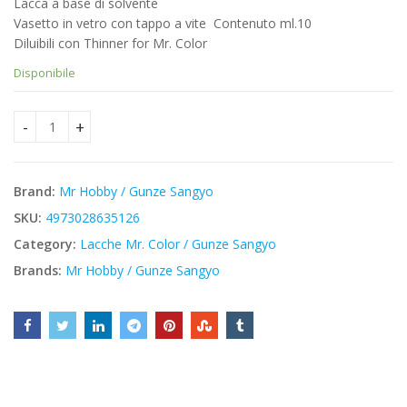
Lacca a base di solvente
originale
attuale
Vasetto in vetro con tappo a vite  Contenuto ml.10
era:
è:
Diluibili con Thinner for Mr. Color
€3,40.
€2,89.
Disponibile
Mr Hobby C055 - Khaki - Mr. Color quantity
Brand:
Mr Hobby / Gunze Sangyo
SKU:
4973028635126
Category:
Lacche Mr. Color / Gunze Sangyo
Brands:
Mr Hobby / Gunze Sangyo