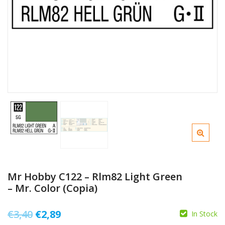
Mr Hobby C122 – Rlm82 Light Green
– Mr. Color (Copia)
Il
Il
€
3,40
€
2,89
In Stock