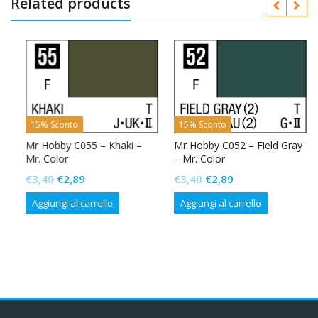
Related products
15% Sconto
15% Sconto
Mr Hobby C055 – Khaki –
Mr Hobby C052 – Field Gray
r
Mr. Color
– Mr. Color
Il
Il
Il
Il
€
3,40
€
2,89
€
3,40
€
2,89
prezzo
prezzo
prezzo
prezzo
Aggiungi al carrello
Aggiungi al carrello
originale
attuale
originale
attuale
era:
è:
era:
è:
€3,40.
€2,89.
€3,40.
€2,89.