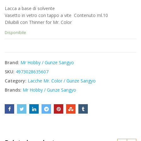
prezzo
prezzo
Lacca a base di solvente
originale
attuale
Vasetto in vetro con tappo a vite  Contenuto ml.10
era:
è:
Diluibili con Thinner for Mr. Color
€3,40.
€2,89.
Disponibile
Brand:
Mr Hobby / Gunze Sangyo
SKU:
4973028635607
Category:
Lacche Mr. Color / Gunze Sangyo
Brands:
Mr Hobby / Gunze Sangyo