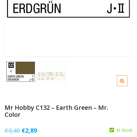
Mr Hobby C132 – Earth Green – Mr.
Color
Il
Il
€
3,40
€
2,89
In Stock