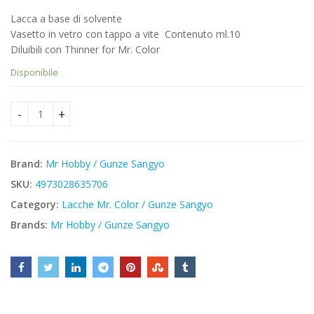
prezzo
prezzo
Lacca a base di solvente
originale
attuale
Vasetto in vetro con tappo a vite  Contenuto ml.10
era:
è:
Diluibili con Thinner for Mr. Color
€3,40.
€2,89.
Disponibile
Mr Hobby C132 - Earth Green - Mr. Color quantity
Brand:
Mr Hobby / Gunze Sangyo
SKU:
4973028635706
Category:
Lacche Mr. Color / Gunze Sangyo
Brands:
Mr Hobby / Gunze Sangyo