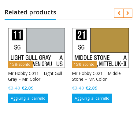
Related products
15% Sconto
15% Sconto
–
Mr Hobby C011 – Light Gull
Mr Hobby C021 – Middle
Gray – Mr. Color
Stone – Mr. Color
Il
Il
Il
Il
€
3,40
€
2,89
€
3,40
€
2,89
prezzo
prezzo
prezzo
prezzo
Aggiungi al carrello
Aggiungi al carrello
originale
attuale
originale
attuale
era:
è:
era:
è:
€3,40.
€2,89.
€3,40.
€2,89.