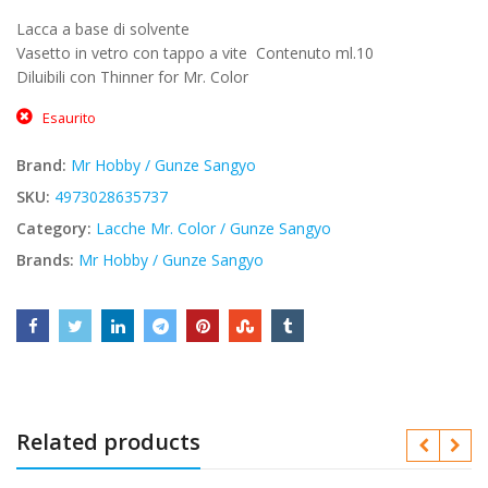
prezzo
prezzo
Lacca a base di solvente
originale
attuale
Vasetto in vetro con tappo a vite  Contenuto ml.10
era:
è:
Diluibili con Thinner for Mr. Color
€3,40.
€2,89.
Esaurito
Brand:
Mr Hobby / Gunze Sangyo
SKU:
4973028635737
Category:
Lacche Mr. Color / Gunze Sangyo
Brands:
Mr Hobby / Gunze Sangyo
Related products