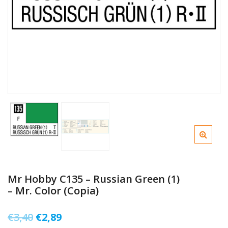
Mr Hobby C135 – Russian Green (1)
– Mr. Color (Copia)
Il
Il
€
3,40
€
2,89