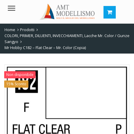
Menu
Home
Prodotti
COLORI, PRIMER, DILUENTI, INVECCHIAMENTI
,
Lacche Mr. Color / Gunze
Sangyo
Mr Hobby C182 – Flat Clear – Mr. Color (Copia)
Non disponibile
15% Sconto