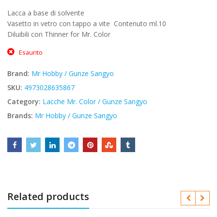
prezzo
prezzo
Lacca a base di solvente
originale
attuale
Vasetto in vetro con tappo a vite  Contenuto ml.10
era:
è:
Diluibili con Thinner for Mr. Color
€3,40.
€2,89.
Esaurito
Brand:
Mr Hobby / Gunze Sangyo
SKU:
4973028635867
Category:
Lacche Mr. Color / Gunze Sangyo
Brands:
Mr Hobby / Gunze Sangyo
Related products