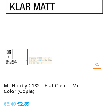
Mr Hobby C182 – Flat Clear – Mr.
Color (Copia)
Il
Il
€
3,40
€
2,89