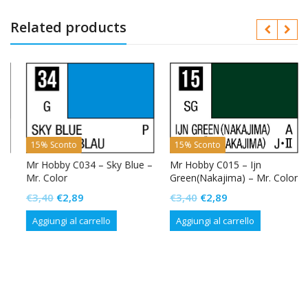
Related products
15% Sconto
15% Sconto
b
Mr Hobby C034 – Sky Blue –
Mr Hobby C015 – Ijn
Mr. Color
Green(Nakajima) – Mr. Color
Il
Il
Il
Il
€
3,40
€
2,89
€
3,40
€
2,89
prezzo
prezzo
prezzo
prezzo
Aggiungi al carrello
Aggiungi al carrello
originale
attuale
originale
attuale
era:
è:
era:
è:
€3,40.
€2,89.
€3,40.
€2,89.