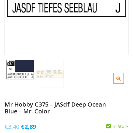
Mr Hobby C375 – JASdf Deep Ocean
Blue – Mr. Color
Il
Il
€
3,40
€
2,89
In Stock