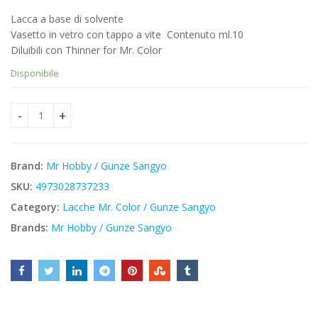
prezzo
prezzo
Lacca a base di solvente
originale
attuale
Vasetto in vetro con tappo a vite  Contenuto ml.10
era:
è:
Diluibili con Thinner for Mr. Color
€3,40.
€2,89.
Disponibile
Mr Hobby C375 - JASdf Deep Ocean Blue - Mr. Color quantity
Brand:
Mr Hobby / Gunze Sangyo
SKU:
4973028737233
Category:
Lacche Mr. Color / Gunze Sangyo
Brands:
Mr Hobby / Gunze Sangyo