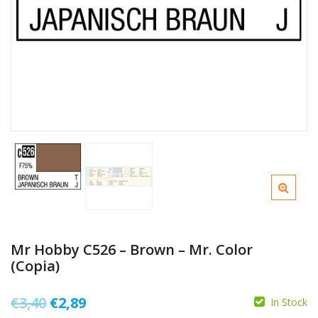
Mr Hobby C526 – Brown – Mr. Color
(Copia)
Il
Il
€
3,40
€
2,89
In Stock