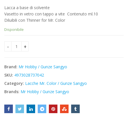
prezzo
prezzo
Lacca a base di solvente
originale
attuale
Vasetto in vetro con tappo a vite  Contenuto ml.10
era:
è:
Diluibili con Thinner for Mr. Color
€3,40.
€2,89.
Disponibile
Mr Hobby C604 - Ijn Type21 Camoflage Color - Mr. Color quan
Brand:
Mr Hobby / Gunze Sangyo
SKU:
4973028737042
Category:
Lacche Mr. Color / Gunze Sangyo
Brands:
Mr Hobby / Gunze Sangyo