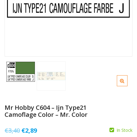
Mr Hobby C604 – Ijn Type21
Camoflage Color – Mr. Color
Il
Il
€
3,40
€
2,89
In Stock