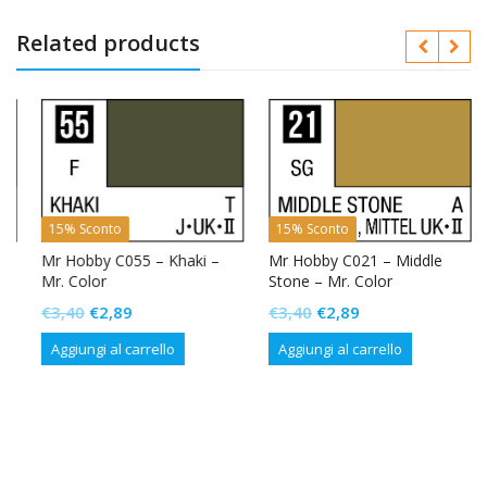
Related products
15% Sconto
15% Sconto
Mr Hobby C055 – Khaki –
Mr Hobby C021 – Middle
Mr. Color
Stone – Mr. Color
Il
Il
Il
Il
€
3,40
€
2,89
€
3,40
€
2,89
prezzo
prezzo
prezzo
prezzo
Aggiungi al carrello
Aggiungi al carrello
originale
attuale
originale
attuale
era:
è:
era:
è:
€3,40.
€2,89.
€3,40.
€2,89.