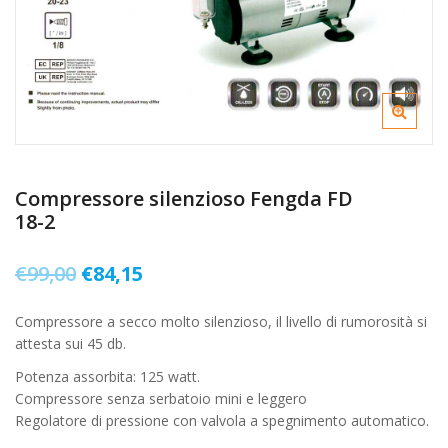
Compressore silenzioso Fengda FD
18-2
Il
Il
€
99,00
€
84,15
prezzo
prezzo
Compressore a secco molto silenzioso, il livello di rumorosità si
originale
attuale
attesta sui 45 db.
era:
è:
Potenza assorbita: 125 watt.
€99,00.
€84,15.
Compressore senza serbatoio mini e leggero
Regolatore di pressione con valvola a spegnimento automatico.