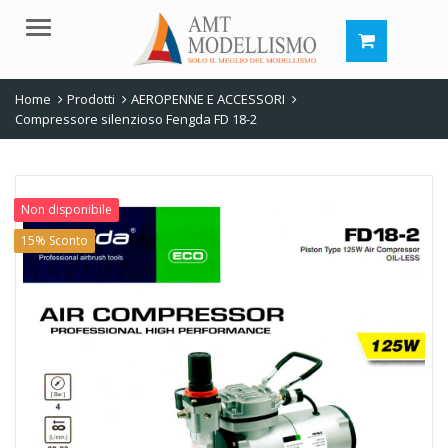
Menu
Home
Prodotti
AEROPENNE E ACCESSORI
Compressore silenzioso Fengda FD 18-2
Non disponibile
15% Sconto