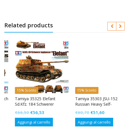
Related products
15% Sconto
15% Sconto
h
Tamiya 35325 Elefant
Tamiya 35303 JSU-152
Sd.Kfz. 184 Schwerer
Russian Heavy Self-
Jagdpanzer
Propelled Gun
Il
Il
Il
Il
€
66,50
€
56,53
€
60,70
€
51,60
prezzo
prezzo
prezzo
prezzo
Aggiungi al carrello
Aggiungi al carrello
originale
attuale
originale
attuale