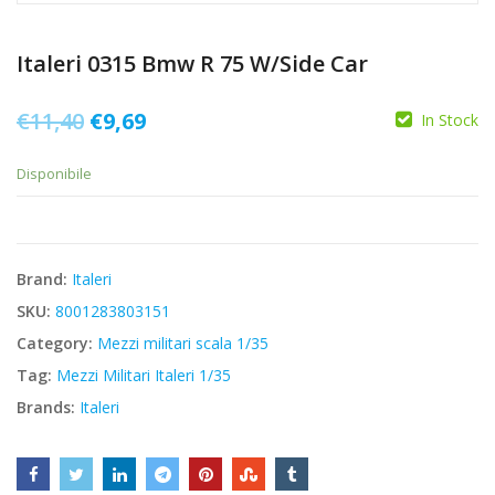
Italeri 0315 Bmw R 75 W/Side Car
Il
Il
€
11,40
€
9,69
In Stock
prezzo
prezzo
Disponibile
originale
attuale
era:
è:
€11,40.
€9,69.
Brand:
Italeri
SKU:
8001283803151
Category:
Mezzi militari scala 1/35
Tag:
Mezzi Militari Italeri 1/35
Brands:
Italeri