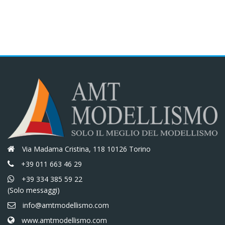
era:
è:
era:
è:
€66,50.
€56,53.
€60,70.
€51,60.
Via Madama Cristina, 118 10126 Torino
+39 011 663 46 29
+39 334 385 59 22
(Solo messaggi)
info@amtmodellismo.com
www.amtmodellismo.com