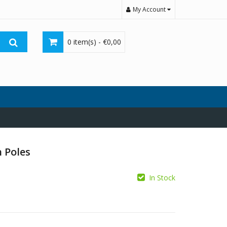
My Account
0 item(s) -
€
0,00
h Poles
In Stock