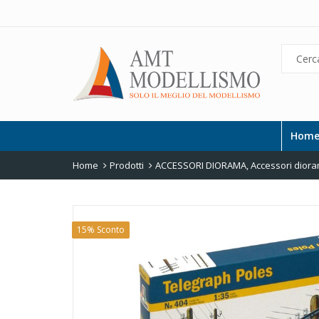
Hom
Home
Prodotti
ACCESSORI DIORAMA
,
Accessori diora
15% Sconto