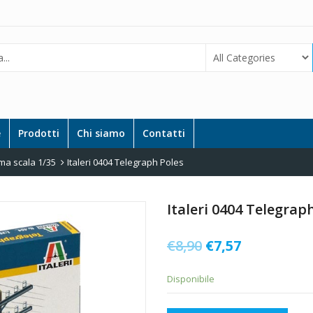
e
Prodotti
Chi siamo
Contatti
ma scala 1/35
Italeri 0404 Telegraph Poles
Italeri 0404 Telegrap
Il
Il
€
8,90
€
7,57
prezzo
prezzo
Disponibile
originale
attuale
era:
è: