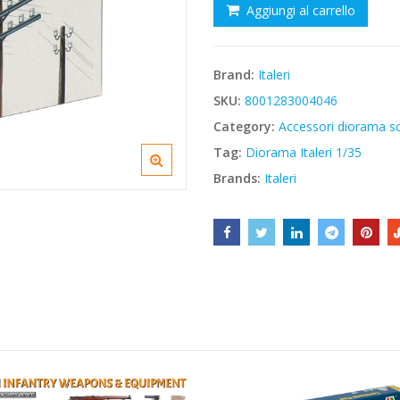
Aggiungi al carrello
€8,90.
€7,57.
Brand:
Italeri
SKU:
8001283004046
Category:
Accessori diorama sc
Tag:
Diorama Italeri 1/35
Brands:
Italeri