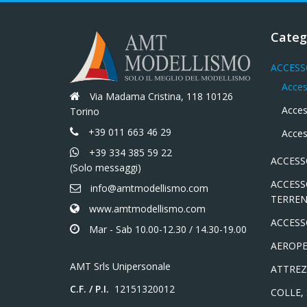
Categ
ACCESS
Acces
Via Madama Cristina, 118 10126
Acces
Torino
+39 011 663 46 29
Acces
+39 334 385 59 22
ACCESS
(Solo messaggi)
ACCESS
info@amtmodellismo.com
TERREN
www.amtmodellismo.com
ACCESS
Mar - Sab 10.00-12.30 / 14.30-19.00
AEROPE
AMT Srls Unipersonale
ATTREZ
C.F. / P.I.
12151320012
COLLE,