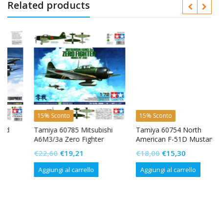
Related products
15% Sconto
15% Sconto
Tamiya 60785 Mitsubishi
Tamiya 60754 North
A6M3/3a Zero Fighter
American F-51D Mustang
Model 22 (Zeke)
Korean War
Il
Il
Il
Il
€
22,60
€
19,21
€
18,00
€
15,30
prezzo
prezzo
prezzo
prezzo
Aggiungi al carrello
Aggiungi al carrello
originale
attuale
originale
attuale
era:
è:
era:
è:
€22,60.
€19,21.
€18,00.
€15,30.