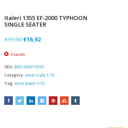
Italeri 1355 EF-2000 TYPHOON
SINGLE SEATER
Il
Il
€
19,90
€
16,92
prezzo
prezzo
Esaurito
originale
attuale
era:
è:
SKU:
8001283013550
€19,90.
€16,92.
Category:
Aerei scala 1/72
Tag:
Aerei Italeri 1/72