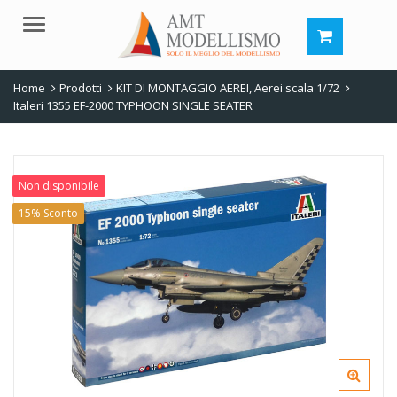
Menu
Home
Prodotti
KIT DI MONTAGGIO AEREI
,
Aerei scala 1/72
Italeri 1355 EF-2000 TYPHOON SINGLE SEATER
Non disponibile
15% Sconto