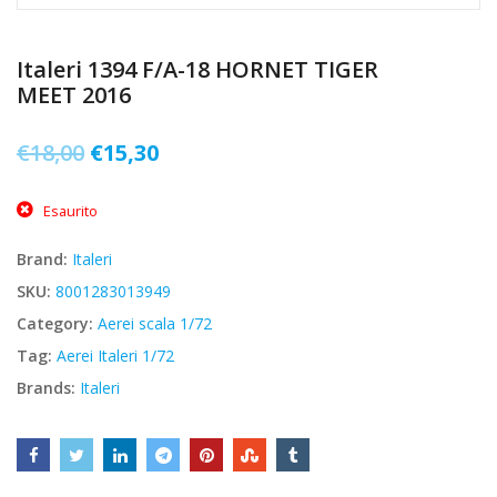
Italeri 1394 F/A-18 HORNET TIGER
MEET 2016
Il
Il
€
18,00
€
15,30
prezzo
prezzo
Esaurito
originale
attuale
era:
è:
Brand:
Italeri
€18,00.
€15,30.
SKU:
8001283013949
Category:
Aerei scala 1/72
Tag:
Aerei Italeri 1/72
Brands:
Italeri