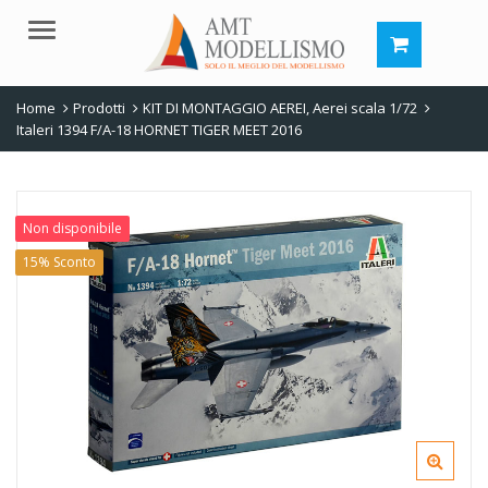
Menu
Home
Prodotti
KIT DI MONTAGGIO AEREI
,
Aerei scala 1/72
Italeri 1394 F/A-18 HORNET TIGER MEET 2016
Non disponibile
15% Sconto