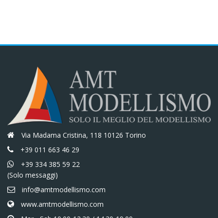
€21,90.
€18,62.
Via Madama Cristina, 118 10126 Torino
+39 011 663 46 29
+39 334 385 59 22
(Solo messaggi)
info@amtmodellismo.com
www.amtmodellismo.com