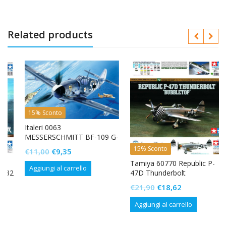
Related products
15% Sconto
Italeri 0063
MESSERSCHMITT BF-109 G-
6
15% Sconto
Il
Il
€
11,00
€
9,35
prezzo
prezzo
Tamiya 60770 Republic P-
Aggiungi al carrello
2
47D Thunderbolt
originale
attuale
“Bubbletop”
Il
Il
era:
è:
€
21,90
€
18,62
prezzo
prezzo
€11,00.
€9,35.
Aggiungi al carrello
originale
attuale
era:
è: