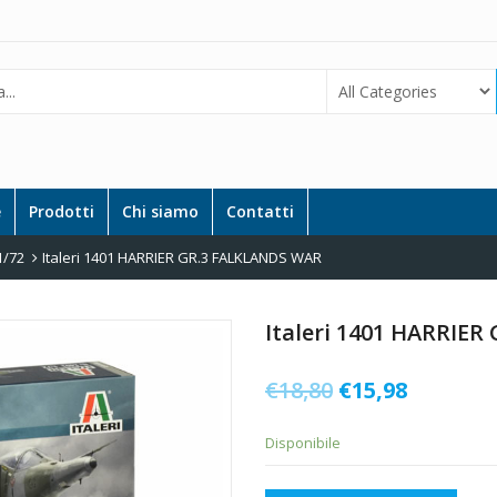
e
Prodotti
Chi siamo
Contatti
1/72
Italeri 1401 HARRIER GR.3 FALKLANDS WAR
Italeri 1401 HARRIE
Il
Il
€
18,80
€
15,98
prezzo
prezzo
Disponibile
originale
attuale
era:
è: