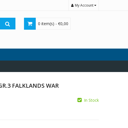
My Account
0 item(s) -
€
0,00
R GR.3 FALKLANDS WAR
In Stock