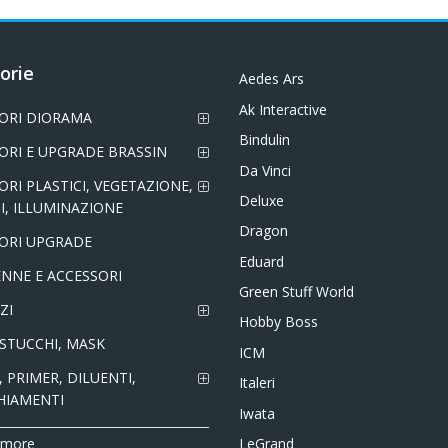
orie
Aedes Ars
Ak Interactive
ORI DIORAMA
Bindulin
ORI E UPGRADE BRASSIN
Da Vinci
ORI PLASTICI, VEGETAZIONE,
Deluxe
I, ILLUMINAZIONE
Dragon
ORI UPGRADE
Eduard
NNE E ACCESSORI
Green Stuff World
ZI
Hobby Boss
 STUCCHI, MASK
ICM
 PRIMER, DILUENTI,
Italeri
HIAMENTI
Iwata
LeGrand
 more