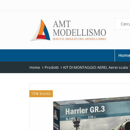
Hom
Home
Prodotti
KIT DI MONTAGGIO AEREI
,
Aerei scala 
15% Sconto