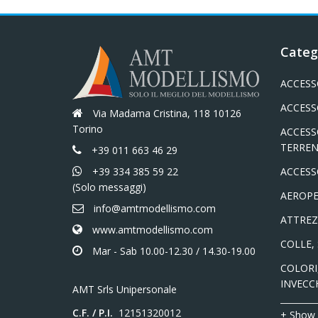
Categ
ACCESS
ACCESS
Via Madama Cristina, 118 10126
Torino
ACCESS
TERREN
+39 011 663 46 29
+39 334 385 59 22
ACCESS
(Solo messaggi)
AEROPE
info@amtmodellismo.com
ATTREZ
www.amtmodellismo.com
COLLE,
Mar - Sab 10.00-12.30 / 14.30-19.00
COLORI,
INVECC
AMT Srls Unipersonale
C.F. / P.I.
12151320012
+ Show