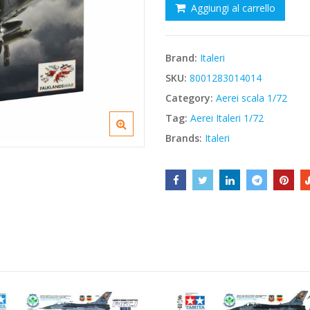
Aggiungi al carrello
€18,80.
€15,98.
Brand:
Italeri
SKU:
8001283014014
Category:
Aerei scala 1/72
Tag:
Aerei Italeri 1/72
Brands:
Italeri