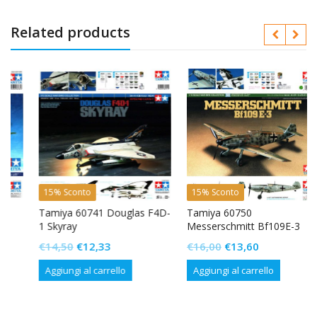
Related products
15% Sconto
15% Sconto
Tamiya 60741 Douglas F4D-
Tamiya 60750
1 Skyray
Messerschmitt Bf109E-3
Il
Il
Il
Il
€
14,50
€
12,33
€
16,00
€
13,60
prezzo
prezzo
prezzo
prezzo
Aggiungi al carrello
Aggiungi al carrello
originale
attuale
originale
attuale
era:
è:
era:
è:
€14,50.
€12,33.
€16,00.
€13,60.