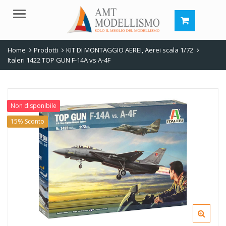
Menu
Home
Prodotti
KIT DI MONTAGGIO AEREI
,
Aerei scala 1/72
Italeri 1422 TOP GUN F-14A vs A-4F
Non disponibile
15% Sconto