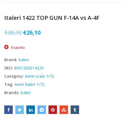
Italeri 1422 TOP GUN F-14A vs A-4F
Il
Il
€
30,70
€
26,10
prezzo
prezzo
Esaurito
originale
attuale
era:
è:
Brand:
Italeri
€30,70.
€26,10.
SKU:
8001283014229
Category:
Aerei scala 1/72
Tag:
Aerei Italeri 1/72
Brands:
Italeri