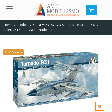
Menu
Home
Prodotti
KIT DI MONTAGGIO AEREI
,
Aerei scala 1/32
Italeri 2517 Panavia Tornado ECR
15% Sconto