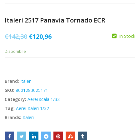
Italeri 2517 Panavia Tornado ECR
Il
Il
€
142,30
€
120,96
In Stock
prezzo
prezzo
Disponibile
originale
attuale
era:
è:
€142,30.
€120,96.
Brand:
Italeri
SKU:
8001283025171
Category:
Aerei scala 1/32
Tag:
Aerei Italeri 1/32
Brands:
Italeri