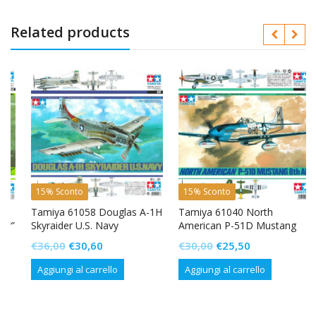
Related products
15% Sconto
15% Sconto
Tamiya 61058 Douglas A-1H
Tamiya 61040 North
”
Skyraider U.S. Navy
American P-51D Mustang
8th AF
Il
Il
Il
Il
€
36,00
€
30,60
€
30,00
€
25,50
prezzo
prezzo
prezzo
prezzo
Aggiungi al carrello
Aggiungi al carrello
originale
attuale
originale
attuale
era:
è:
era:
è:
€36,00.
€30,60.
€30,00.
€25,50.