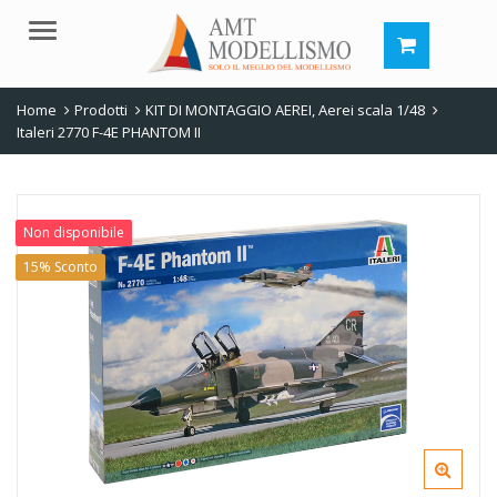
Menu
Home
Prodotti
KIT DI MONTAGGIO AEREI
,
Aerei scala 1/48
Italeri 2770 F-4E PHANTOM II
Non disponibile
15% Sconto