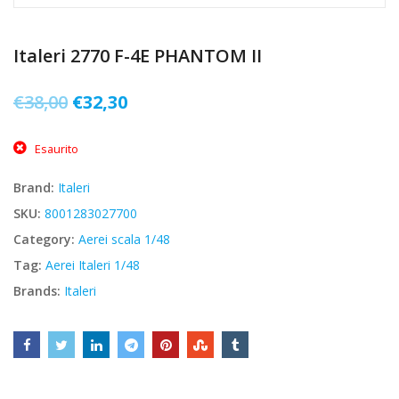
Italeri 2770 F-4E PHANTOM II
Il
Il
€
38,00
€
32,30
prezzo
prezzo
Esaurito
originale
attuale
era:
è:
Brand:
Italeri
€38,00.
€32,30.
SKU:
8001283027700
Category:
Aerei scala 1/48
Tag:
Aerei Italeri 1/48
Brands:
Italeri