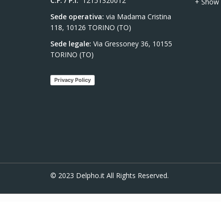
C.F. / P.I.
12151320012
+ Show
Sede operativa:
via Madama Cristina
118, 10126 TORINO (TO)
Sede legale:
Via Gressoney 36, 10155
TORINO (TO)
Privacy Policy
© 2023
Delpho.it
All Rights Reserved.