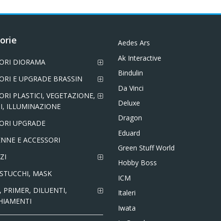
orie
Aedes Ars
Ak Interactive
ORI DIORAMA
Bindulin
ORI E UPGRADE BRASSIN
Da Vinci
ORI PLASTICI, VEGETAZIONE,
Deluxe
I, ILLUMINAZIONE
Dragon
ORI UPGRADE
Eduard
NNE E ACCESSORI
Green Stuff World
ZI
Hobby Boss
 STUCCHI, MASK
ICM
 PRIMER, DILUENTI,
Italeri
HIAMENTI
Iwata