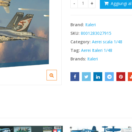
Aggiungi al
Italeri 2791 F/A 18E SUPERHO
€39,70.
€33,75.
Brand:
Italeri
SKU:
8001283027915
Category:
Aerei scala 1/48
Tag:
Aerei Italeri 1/48
Brands:
Italeri