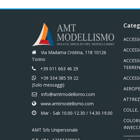
Categ
ACCESS
ACCESS
Via Madama Cristina, 118 10126
Torino
ACCESS
TERREN
+39 011 663 46 29
+39 334 385 59 22
ACCESS
(Solo messaggi)
AEROPE
info@amtmodellismo.com
ATTREZ
www.amtmodellismo.com
COLLE,
Mar - Sab 10.00-12.30 / 14.30-19.00
COLORI,
INVECC
AMT Srls Unipersonale