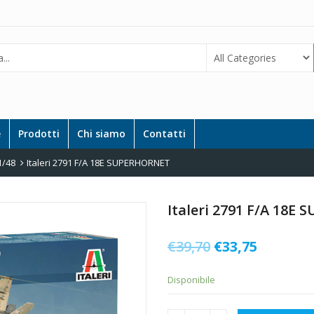
e
Prodotti
Chi siamo
Contatti
1/48
Italeri 2791 F/A 18E SUPERHORNET
Italeri 2791 F/A 18E
Il
Il
€
39,70
€
33,75
prezzo
prezzo
Disponibile
originale
attuale
era:
è: