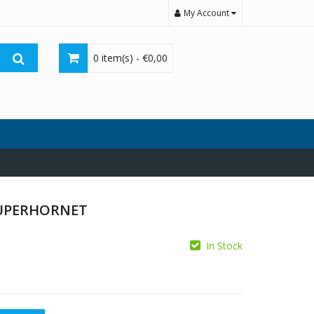
My Account
0 item(s) -
€
0,00
 SUPERHORNET
In Stock