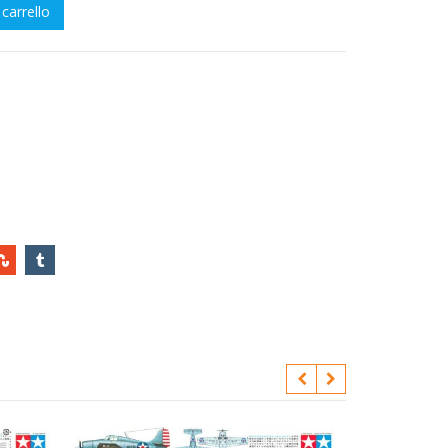
 carrello
RNET quantity