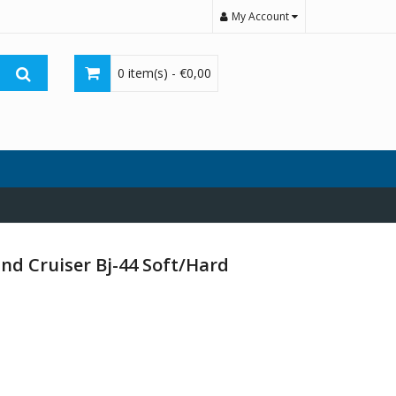
My Account
0 item(s) -
€
0,00
and Cruiser Bj-44 Soft/Hard