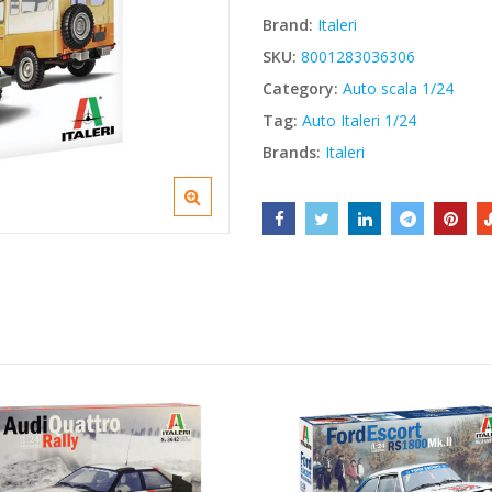
era:
è:
Brand:
Italeri
€34,50.
€29,33.
SKU:
8001283036306
Category:
Auto scala 1/24
Tag:
Auto Italeri 1/24
Brands:
Italeri