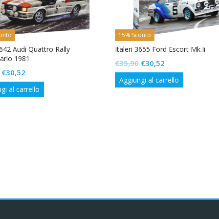
onto
15% Sconto
3642 Audi Quattro Rally
Italeri 3655 Ford Escort Mk.Ii
arlo 1981
Il
Il
€
35,90
€
30,52
Il
Il
€
30,52
prezzo
prezzo
Aggiungi al carrello
prezzo
prezzo
originale
attuale
gi al carrello
originale
attuale
era:
è:
era:
è:
€35,90.
€30,52.
€35,90.
€30,52.