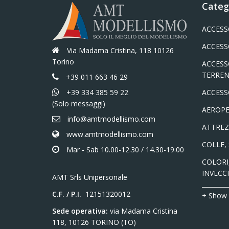
Categ
ACCESS
ACCESS
Via Madama Cristina, 118 10126
Torino
ACCESS
TERREN
+39 011 663 46 29
+39 334 385 59 22
ACCESS
(Solo messaggi)
AEROPE
info@amtmodellismo.com
ATTREZ
www.amtmodellismo.com
COLLE,
Mar - Sab 10.00-12.30 / 14.30-19.00
COLORI,
INVECC
AMT Srls Unipersonale
C.F. / P.I.
12151320012
+ Show
Sede operativa:
via Madama Cristina
118, 10126 TORINO (TO)