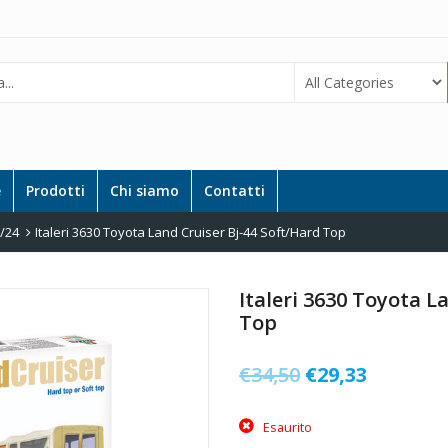
e
Prodotti
Chi siamo
Contatti
1/24
Italeri 3630 Toyota Land Cruiser Bj-44 Soft/Hard Top
Italeri 3630 Toyota L
Top
Il
Il
€
34,50
€
29,33
prezzo
prezzo
Esaurito
originale
attuale