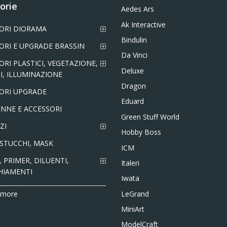
orie
Aedes Ars
Ak Interactive
ORI DIORAMA
Bindulin
ORI E UPGRADE BRASSIN
Da Vinci
ORI PLASTICI, VEGETAZIONE,
Deluxe
I, ILLUMINAZIONE
Dragon
ORI UPGRADE
Eduard
NNE E ACCESSORI
Green Stuff World
ZI
Hobby Boss
 STUCCHI, MASK
ICM
 PRIMER, DILUENTI,
Italeri
HIAMENTI
Iwata
LeGrand
 more
MiniArt
ModelCraft