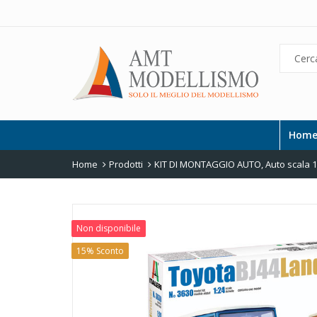
Hom
Home
Prodotti
KIT DI MONTAGGIO AUTO
,
Auto scala 
Non disponibile
15% Sconto