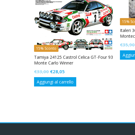
15% Sc
Italeri 
st Series
Montec
€
35,90
15% Sconto
Aggiun
Tamiya 24125 Castrol Celica GT-Four 93
Monte Carlo Winner
Il
Il
€
33,00
€
28,05
prezzo
prezzo
Aggiungi al carrello
originale
attuale
era:
è:
€33,00.
€28,05.