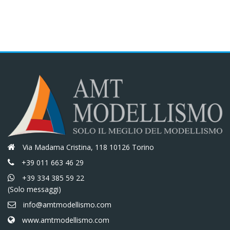
era:
è:
€52,80.
€44,88.
Via Madama Cristina, 118 10126 Torino
+39 011 663 46 29
+39 334 385 59 22
(Solo messaggi)
info@amtmodellismo.com
www.amtmodellismo.com