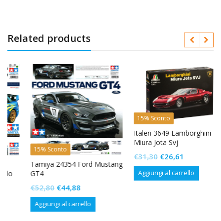
Related products
15% Sconto
Italeri 3649 Lamborghini
Miura Jota Svj
15% Sconto
Il
Il
€
31,30
€
26,61
Tamiya 24354 Ford Mustang
prezzo
prezzo
Aggiungi al carrello
GT4
originale
attuale
Il
Il
€
52,80
€
44,88
era:
è:
prezzo
prezzo
€31,30.
€26,61.
Aggiungi al carrello
originale
attuale