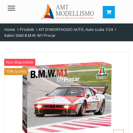
Menu
Home
Prodotti
KIT DI MONTAGGIO AUTO
,
Auto scala 1/24
Italeri 3643 B.M.W. M1 Procar
Non disponibile
15% Sconto