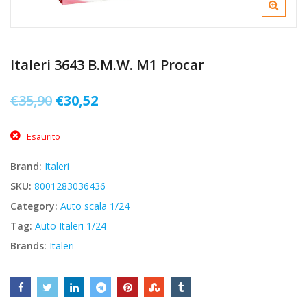
Italeri 3643 B.M.W. M1 Procar
Il
Il
€
35,90
€
30,52
prezzo
prezzo
Esaurito
originale
attuale
era:
è:
Brand:
Italeri
€35,90.
€30,52.
SKU:
8001283036436
Category:
Auto scala 1/24
Tag:
Auto Italeri 1/24
Brands:
Italeri