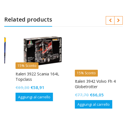
Related products
15% Sconto
15% Sconto
Italeri 3922 Scania 164L
Topclass
Italeri 3942 Volvo Fh 4
Globetrotter
Il
Il
€
69,30
€
58,91
prezzo
prezzo
Il
Il
€
77,70
€
66,05
Aggiungi al carrello
originale
attuale
prezzo
prezzo
Aggiungi al carrello
era:
è:
originale
attuale
€69,30.
€58,91.
era:
è:
€77,70.
€66,05.