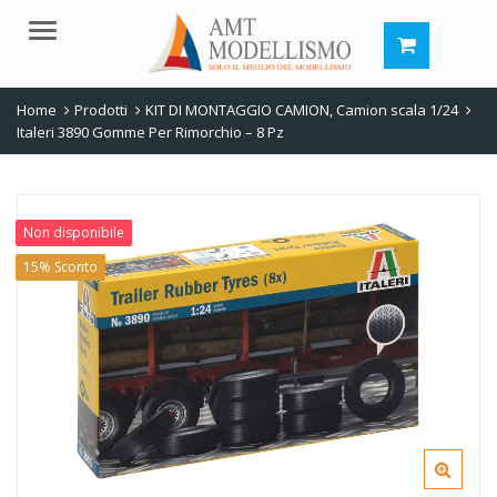
Menu
Home
Prodotti
KIT DI MONTAGGIO CAMION
,
Camion scala 1/24
Italeri 3890 Gomme Per Rimorchio – 8 Pz
Non disponibile
15% Sconto