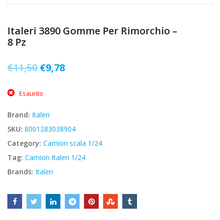
Italeri 3890 Gomme Per Rimorchio –
8 Pz
Il
Il
€
11,50
€
9,78
prezzo
prezzo
Esaurito
originale
attuale
era:
è:
Brand:
Italeri
€11,50.
€9,78.
SKU:
8001283038904
Category:
Camion scala 1/24
Tag:
Camion Italeri 1/24
Brands:
Italeri