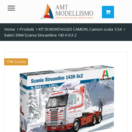
Menu
Home
Prodotti
KIT DI MONTAGGIO CAMION
,
Camion scala 1/24
Italeri 3944 Scania Streamline 143 H 6 X 2
15% Sconto