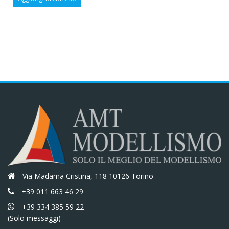
originale
attuale
era:
è:
era:
è:
€52,20.
€44,37.
€27,50.
€23,38.
Via Madama Cristina, 118 10126 Torino
+39 011 663 46 29
+39 334 385 59 22
(Solo messaggi)