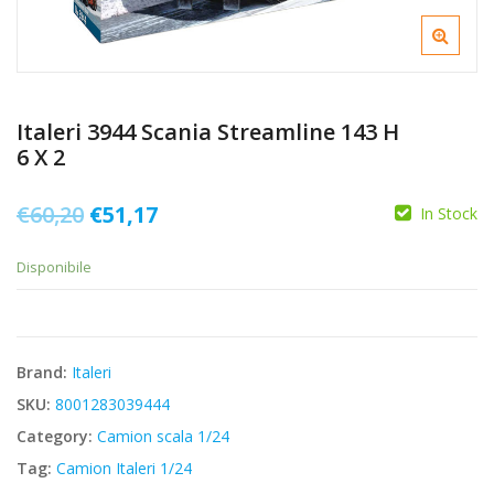
Italeri 3944 Scania Streamline 143 H
6 X 2
Il
Il
€
60,20
€
51,17
In Stock
prezzo
prezzo
Disponibile
originale
attuale
era:
è:
€60,20.
€51,17.
Brand:
Italeri
SKU:
8001283039444
Category:
Camion scala 1/24
Tag:
Camion Italeri 1/24