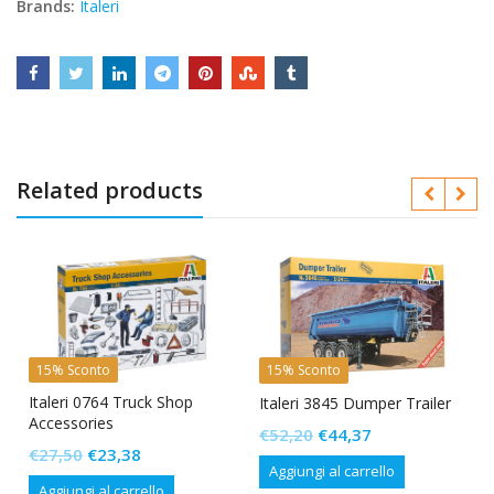
Brands:
Italeri
Related products
15% Sconto
15% Sconto
Italeri 0764 Truck Shop
Italeri 3845 Dumper Trailer
Accessories
Il
Il
€
52,20
€
44,37
Il
Il
€
27,50
€
23,38
prezzo
prezzo
Aggiungi al carrello
prezzo
prezzo
originale
attuale
Aggiungi al carrello