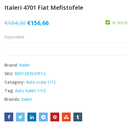
Italeri 4701 Fiat Mefistofele
Il
Il
€
184,30
€
156,66
In Stock
prezzo
prezzo
Disponibile
originale
attuale
era:
è:
€184,30.
€156,66.
Brand:
Italeri
SKU:
8001283047012
Category:
Auto scala 1/12
Tag:
Auto Italeri 1/12
Brands:
Italeri