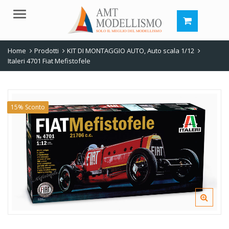
Menu
Home
Prodotti
KIT DI MONTAGGIO AUTO
,
Auto scala 1/12
Italeri 4701 Fiat Mefistofele
15% Sconto