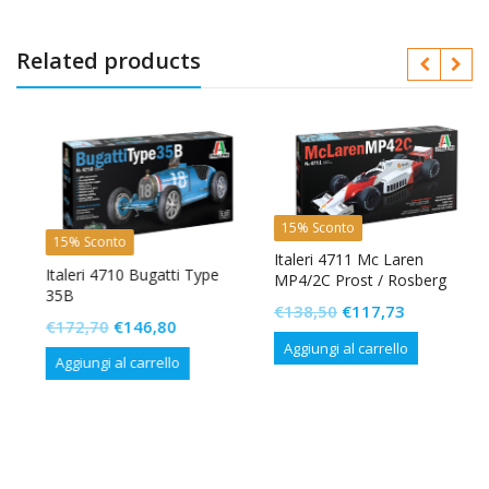
Related products
15% Sconto
15% Sconto
Italeri 4711 Mc Laren
Italeri 4710 Bugatti Type
MP4/2C Prost / Rosberg
35B
Il
Il
€
138,50
€
117,73
Il
Il
€
172,70
€
146,80
prezzo
prezzo
Aggiungi al carrello
prezzo
prezzo
originale
attuale
Aggiungi al carrello
originale
attuale
era:
è:
era:
è:
€138,50.
€117,73.
€172,70.
€146,80.