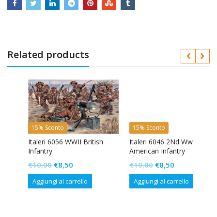
Related products
15% Sconto
15% Sconto
Italeri 6056 WWII British
Italeri 6046 2Nd Ww
Infantry
American Infantry
Il
Il
Il
Il
€
10,00
€
8,50
€
10,00
€
8,50
prezzo
prezzo
prezzo
prezzo
Aggiungi al carrello
Aggiungi al carrello
originale
attuale
originale
attuale
era:
è:
era:
è:
€10,00.
€8,50.
€10,00.
€8,50.