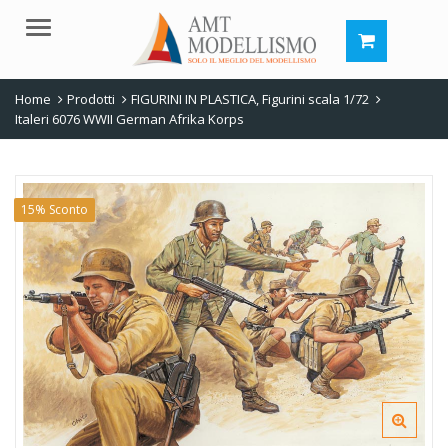
Menu
Home
Prodotti
FIGURINI IN PLASTICA
,
Figurini scala 1/72
Italeri 6076 WWII German Afrika Korps
15% Sconto