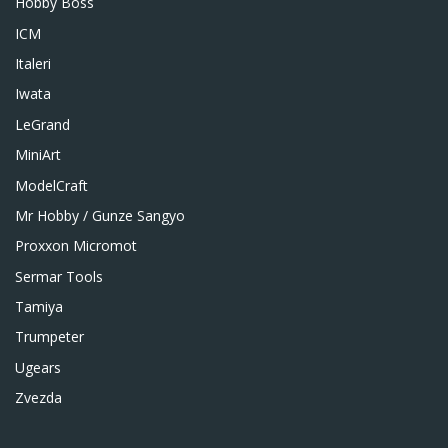
Hobby Boss
ICM
Italeri
Iwata
LeGrand
MiniArt
ModelCraft
Mr Hobby / Gunze Sangyo
Proxxon Micromot
Sermar Tools
Tamiya
Trumpeter
Ugears
Zvezda