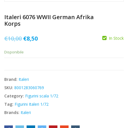
Italeri 6076 WWII German Afrika
Korps
Il
Il
€
10,00
€
8,50
In Stock
prezzo
prezzo
Disponibile
originale
attuale
era:
è:
€10,00.
€8,50.
Brand:
Italeri
SKU:
8001283060769
Category:
Figurini scala 1/72
Tag:
Figurini Italeri 1/72
Brands:
Italeri