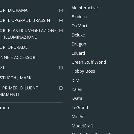
Ak Interactive
ORI DIORAMA
Bindulin
ORI E UPGRADE BRASSIN
Da Vinci
ORI PLASTICI, VEGETAZIONE,
Deluxe
I, ILLUMINAZIONE
Dragon
ORI UPGRADE
Eduard
NNE E ACCESSORI
Green Stuff World
ZI
Hobby Boss
 STUCCHI, MASK
ICM
 PRIMER, DILUENTI,
Italeri
HIAMENTI
Iwata
LeGrand
 more
MiniArt
ModelCraft