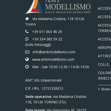
ACCESS
ACCESS
Via Madama Cristina, 118 10126
Torino
ACCESS
TERREN
+39 011 663 46 29
+39 334 385 59 22
ACCESS
(Solo messaggi)
AEROPE
info@amtmodellismo.com
ATTREZ
www.amtmodellismo.com
COLLE,
Mar - Sab 10.00-12.30 / 14.30-19.00
COLORI,
INVECC
AMT Srls Unipersonale
C.F. / P.I.
12151320012
+ Show
Sede operativa:
via Madama Cristina
118, 10126 TORINO (TO)
Sede legale:
Via Gressoney 36, 10155