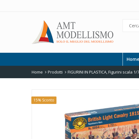
Hom
Home
Prodotti
FIGURINI IN PLASTICA
,
Figurini scala 1/
15% Sconto