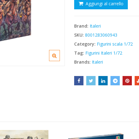
Aggiungi al carrello
€13,10.
€11,14.
Brand:
Italeri
SKU:
8001283060943
Category:
Figurini scala 1/72
Tag:
Figurini Italeri 1/72
Brands:
Italeri