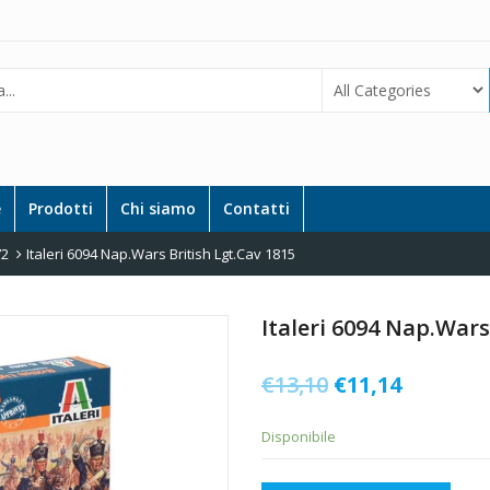
e
Prodotti
Chi siamo
Contatti
72
Italeri 6094 Nap.Wars British Lgt.Cav 1815
Italeri 6094 Nap.Wars
Il
Il
€
13,10
€
11,14
prezzo
prezzo
Disponibile
originale
attuale
era:
è: