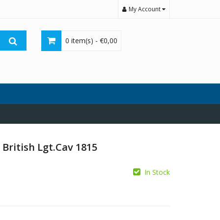
My Account
0 item(s) -
€
0,00
 British Lgt.Cav 1815
In Stock