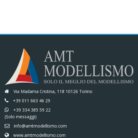
era:
è:
€10,00.
€8,50.
€10,00.
€8,50.
Via Madama Cristina, 118 10126 Torino
+39 011 663 46 29
+39 334 385 59 22
(Solo messaggi)
info@amtmodellismo.com
www.amtmodellismo.com