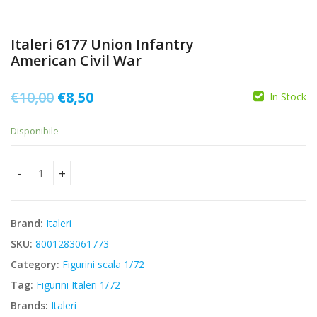
Italeri 6177 Union Infantry
American Civil War
Il
Il
€
10,00
€
8,50
In Stock
prezzo
prezzo
Disponibile
originale
attuale
era:
è:
Italeri 6177 Union Infantry American Civil War quantity
€10,00.
€8,50.
Brand:
Italeri
SKU:
8001283061773
Category:
Figurini scala 1/72
Tag:
Figurini Italeri 1/72
Brands:
Italeri