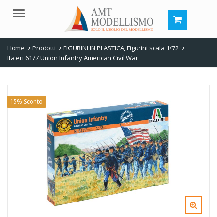
Menu
Home
Prodotti
FIGURINI IN PLASTICA
,
Figurini scala 1/72
Italeri 6177 Union Infantry American Civil War
15% Sconto