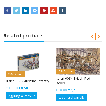
Related products
15% Sconto
15% Sconto
h
Italeri 6034 British Red
Italeri 6005 Austrian Infantry
Devils
Il
Il
€
10,00
€
8,50
Il
Il
€
10,00
€
8,50
prezzo
prezzo
prezzo
prezzo
Aggiungi al carrello
Aggiungi al carrello
originale
attuale
originale
attuale
era:
è: