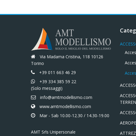
Categ
ACCESS
Acces
Via Madama Cristina, 118 10126
Acces
Torino
+39 011 663 46 29
Acces
+39 334 385 59 22
ACCESS
(Solo messaggi)
ACCESS
info@amtmodellismo.com
TERREN
www.amtmodellismo.com
ACCESS
Mar - Sab 10.00-12.30 / 14.30-19.00
AEROPE
AMT Srls Unipersonale
ATTREZ