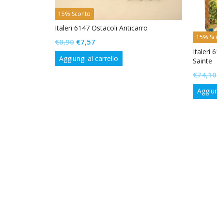
15% Sconto
Italeri 6147 Ostacoli Anticarro
15% Sc
Il
Il
€
8,90
€
7,57
Italeri
prezzo
prezzo
Aggiungi al carrello
Sainte
originale
attuale
€
74,10
era:
è:
€8,90.
€7,57.
Aggiun
Medieval