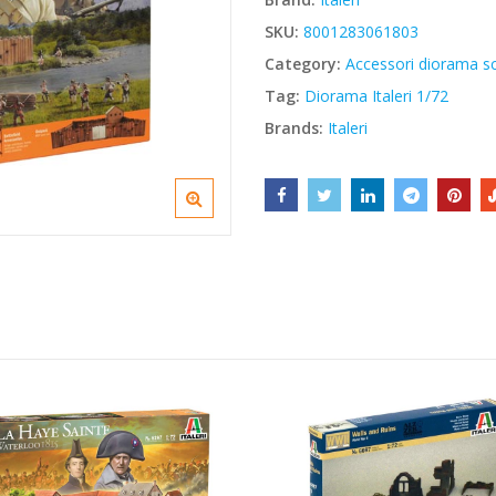
€68,40.
€58,14.
SKU:
8001283061803
Category:
Accessori diorama sc
Tag:
Diorama Italeri 1/72
Brands:
Italeri