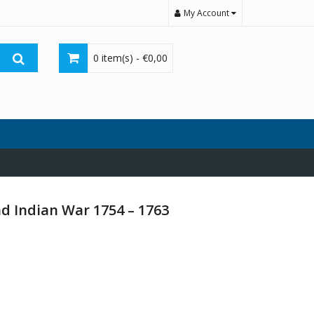
My Account
0 item(s) -
€
0,00
nd Indian War 1754 – 1763