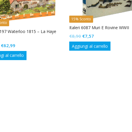
15% Sconto
onto
Italeri 6087 Muri E Rovine WWII
 6197 Waterloo 1815 – La Haye
Il
Il
€
8,90
€
7,57
prezzo
prezzo
Il
Il
€
62,99
Aggiungi al carrello
originale
attuale
prezzo
prezzo
gi al carrello
era:
è:
originale
attuale
€8,90.
€7,57.
era:
è:
€74,10.
€62,99.