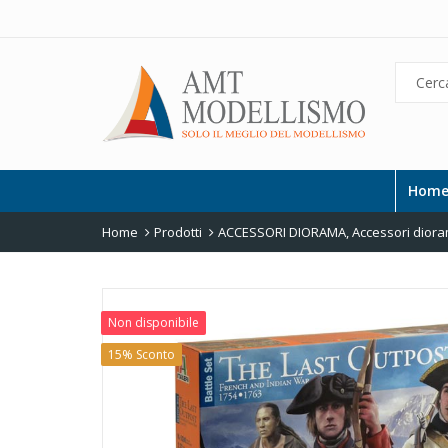
Hom
Home
Prodotti
ACCESSORI DIORAMA
,
Accessori diora
Non disponibile
15% Sconto