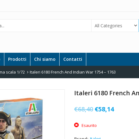
e
Prodotti
Chi siamo
Contatti
ma scala 1/72
Italeri 6180 French And Indian War 1754 – 1763
Italeri 6180 French A
Il
Il
€
68,40
€
58,14
prezzo
prezzo
Esaurito
originale
attuale
era:
è:
Brand:
Italeri