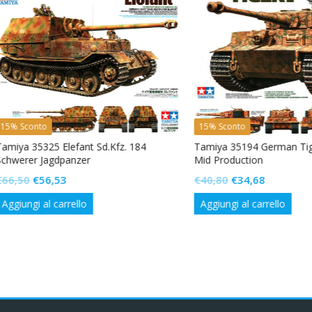
onto
15% Sconto
35325 Elefant Sd.Kfz. 184
Tamiya 35194 German Tiger Pro
er Jagdpanzer
Mid Production
Il
Il
Il
Il
€
56,53
€
40,80
€
34,68
prezzo
prezzo
prezzo
prezzo
gi al carrello
Aggiungi al carrello
originale
attuale
originale
attuale
era:
è:
era:
è:
€66,50.
€56,53.
€40,80.
€34,68.