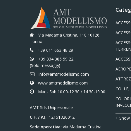
Categ
ACCESS
ACCESS
Via Madama Cristina, 118 10126
Torino
ACCESS
TERREN
+39 011 663 46 29
+39 334 385 59 22
ACCESS
(Solo messaggi)
AEROPE
info@amtmodellismo.com
ATTREZ
www.amtmodellismo.com
COLLE,
Mar - Sab 10.00-12.30 / 14.30-19.00
COLORI,
INVECC
AMT Srls Unipersonale
C.F. / P.I.
12151320012
+ Show
Sede operativa:
via Madama Cristina