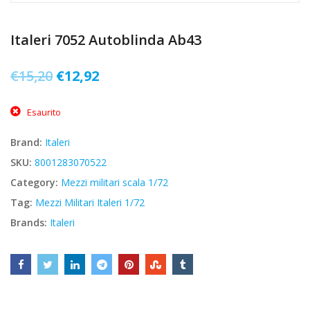
Italeri 7052 Autoblinda Ab43
Il
Il
€
15,20
€
12,92
prezzo
prezzo
Esaurito
originale
attuale
era:
è:
Brand:
Italeri
€15,20.
€12,92.
SKU:
8001283070522
Category:
Mezzi militari scala 1/72
Tag:
Mezzi Militari Italeri 1/72
Brands:
Italeri