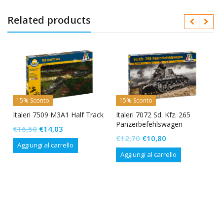
Related products
15% Sconto
15% Sconto
Italeri 7509 M3A1 Half Track
Italeri 7072 Sd. Kfz. 265
Panzerbefehlswagen
Il
Il
€
16,50
€
14,03
Il
Il
€
12,70
€
10,80
prezzo
prezzo
Aggiungi al carrello
prezzo
prezzo
originale
attuale
Aggiungi al carrello
originale
attuale
era:
è:
era:
è:
€16,50.
€14,03.
€12,70.
€10,80.