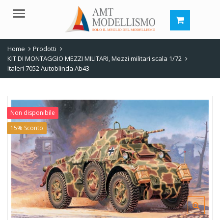
Menu
Home
Prodotti
KIT DI MONTAGGIO MEZZI MILITARI
,
Mezzi militari scala 1/72
Italeri 7052 Autoblinda Ab43
Non disponibile
15% Sconto