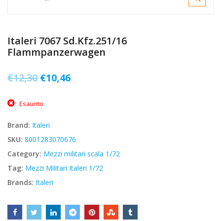
Italeri 7067 Sd.Kfz.251/16
Flammpanzerwagen
Il
Il
€
12,30
€
10,46
prezzo
prezzo
Esaurito
originale
attuale
era:
è:
Brand:
Italeri
€12,30.
€10,46.
SKU:
8001283070676
Category:
Mezzi militari scala 1/72
Tag:
Mezzi Militari Italeri 1/72
Brands:
Italeri