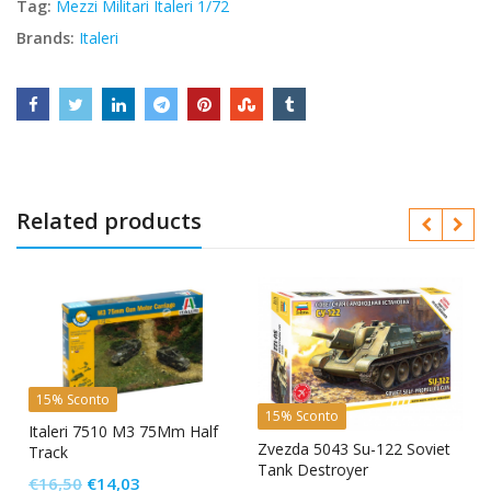
Tag:
Mezzi Militari Italeri 1/72
Brands:
Italeri
Related products
15% Sconto
15% Sconto
Italeri 7510 M3 75Mm Half
Zvezda 5043 Su-122 Soviet
Track
Tank Destroyer
Il
Il
€
16,50
€
14,03