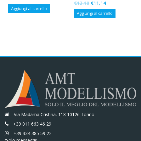
Il
Il
€
13,10
€
11,14
prezzo
prezzo
Aggiungi al carrello
prezzo
prezzo
originale
attuale
Aggiungi al carrello
originale
attuale
era:
è:
era:
è:
€16,50.
€14,03.
€13,10.
€11,14.
Via Madama Cristina, 118 10126 Torino
+39 011 663 46 29
+39 334 385 59 22
(Solo messaggi)