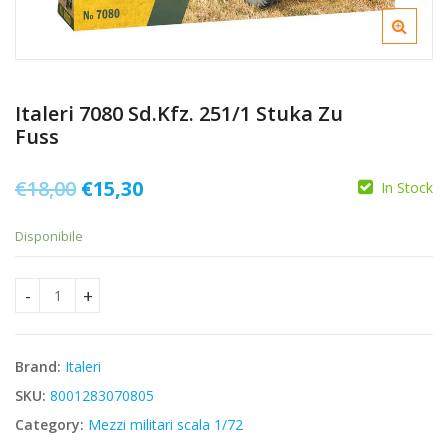
Italeri 7080 Sd.Kfz. 251/1 Stuka Zu
Fuss
Il
Il
€
18,00
€
15,30
In Stock
prezzo
prezzo
Disponibile
originale
attuale
era:
è:
Italeri 7080 Sd.Kfz. 251/1 Stuka Zu Fuss quantity
€18,00.
€15,30.
Brand:
Italeri
SKU:
8001283070805
Category:
Mezzi militari scala 1/72