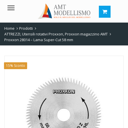
Menu
Home
Prodotti
ATTREZZI
,
Utensili rotativi Proxxon
,
Proxxon magazzino AMT
Proxxon 28014 – Lama Super-Cut 58 mm
15% Sconto