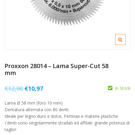
Proxxon 28014 – Lama Super-Cut 58
mm
Il
Il
€
12,90
€
10,97
In Stock
prezzo
prezzo
Lama Ø 58 mm (foro 10 mm)
originale
attuale
Dentatura alternata con 80 denti.
era:
è:
Ideale per legno duro e dolce, Pertinax e materie plastiche.
I denti sono singolarmente stradati ed affilati: grande potenza di
€12,90.
€10,97.
taglio!