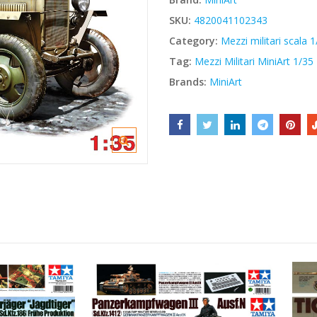
€41,90.
€35,62.
SKU:
4820041102343
Category:
Mezzi militari scala 
Tag:
Mezzi Militari MiniArt 1/35
Brands:
MiniArt