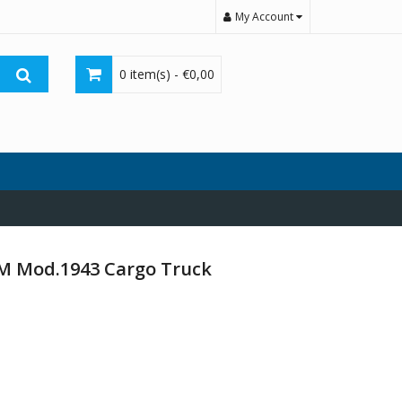
My Account
0 item(s) -
€
0,00
M Mod.1943 Cargo Truck