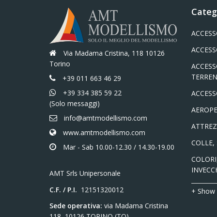
Categ
ACCESS
ACCESS
Via Madama Cristina, 118 10126
Torino
ACCESS
TERREN
+39 011 663 46 29
+39 334 385 59 22
ACCESS
(Solo messaggi)
AEROPE
info@amtmodellismo.com
ATTREZ
www.amtmodellismo.com
COLLE,
Mar - Sab 10.00-12.30 / 14.30-19.00
COLORI,
INVECC
AMT Srls Unipersonale
C.F. / P.I.
12151320012
+ Show
Sede operativa:
via Madama Cristina
118, 10126 TORINO (TO)