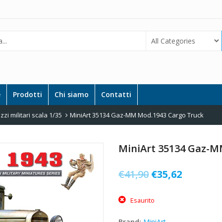
e
Prodotti
Chi siamo
Contatti
zi militari scala 1/35
MiniArt 35134 Gaz-MM Mod.1943 Cargo Truck
MiniArt 35134 Gaz-M
Il
Il
€
41,90
€
35,62
prezzo
prezzo
Esaurito
originale
attuale
era:
è:
Brand:
MiniArt