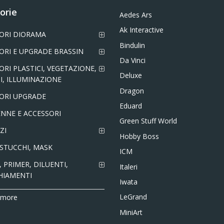
orie
Aedes Ars
Ak Interactive
ORI DIORAMA
Bindulin
ORI E UPGRADE BRASSIN
Da Vinci
ORI PLASTICI, VEGETAZIONE,
Deluxe
I, ILLUMINAZIONE
Dragon
ORI UPGRADE
Eduard
NNE E ACCESSORI
Green Stuff World
ZI
Hobby Boss
 STUCCHI, MASK
ICM
 PRIMER, DILUENTI,
Italeri
HIAMENTI
Iwata
LeGrand
 more
MiniArt