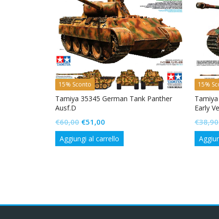
15% Sconto
15% Sc
pfwagen IV
Tamiya 35345 German Tank Panther
Tamiya
Ausf.D
Early V
Il
Il
€
60,00
€
51,00
€
38,90
prezzo
prezzo
Aggiungi al carrello
Aggiun
originale
attuale
era:
è:
€60,00.
€51,00.