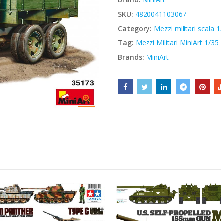
€44,00.
€37,40.
SKU:
4820041103067
Category:
Mezzi militari scala 
Tag:
Mezzi Militari MiniArt 1/35
Brands:
MiniArt