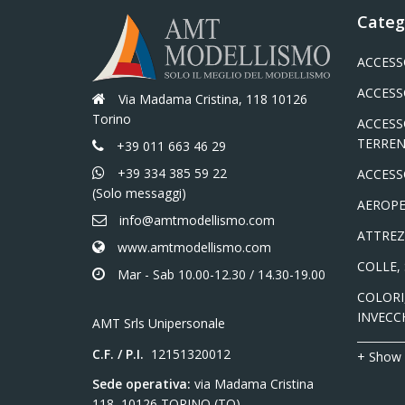
Categ
ACCESS
ACCESS
Via Madama Cristina, 118 10126
Torino
ACCESS
TERREN
+39 011 663 46 29
+39 334 385 59 22
ACCESS
(Solo messaggi)
AEROPE
info@amtmodellismo.com
ATTREZ
www.amtmodellismo.com
COLLE,
Mar - Sab 10.00-12.30 / 14.30-19.00
COLORI,
INVECC
AMT Srls Unipersonale
C.F. / P.I.
12151320012
+ Show
Sede operativa:
via Madama Cristina
118, 10126 TORINO (TO)