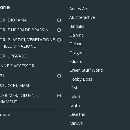
orie
Aedes Ars
Ak Interactive
ORI DIORAMA
Bindulin
ORI E UPGRADE BRASSIN
Da Vinci
ORI PLASTICI, VEGETAZIONE,
Deluxe
I, ILLUMINAZIONE
Dragon
ORI UPGRADE
Eduard
NNE E ACCESSORI
Green Stuff World
ZI
Hobby Boss
 STUCCHI, MASK
ICM
 PRIMER, DILUENTI,
Italeri
HIAMENTI
Iwata
LeGrand
 more
MiniArt