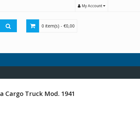
My Account
0 item(s) -
€
0,00
a Cargo Truck Mod. 1941