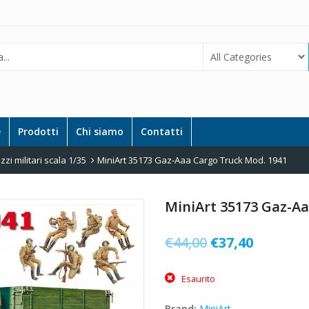
e
Prodotti
Chi siamo
Contatti
zi militari scala 1/35
MiniArt 35173 Gaz-Aaa Cargo Truck Mod. 1941
MiniArt 35173 Gaz-Aa
Il
Il
€
44,00
€
37,40
prezzo
prezzo
Esaurito
originale
attuale
era:
è:
Brand:
MiniArt