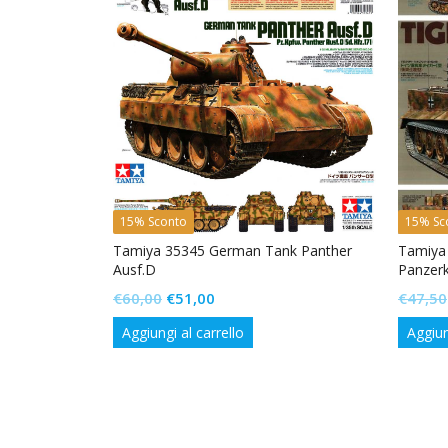
15% Sconto
15% Sc
er Production
Tamiya 35345 German Tank Panther
Tamiya 
Ausf.D
Panzer
Il
Il
€
60,00
€
51,00
€
47,50
prezzo
prezzo
Aggiungi al carrello
Aggiun
originale
attuale
era:
è:
€60,00.
€51,00.