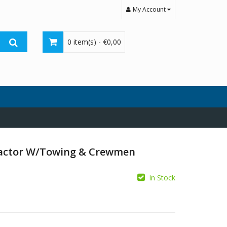
My Account
0 item(s) -
€
0,00
Tractor W/Towing & Crewmen
In Stock