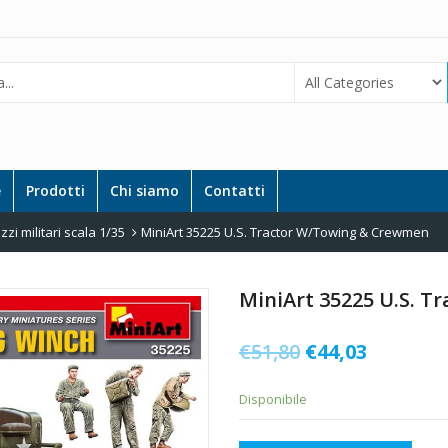
e
Prodotti
Chi siamo
Contatti
zi militari scala 1/35
MiniArt 35225 U.S. Tractor W/Towing & Crewmen
MiniArt 35225 U.S. 
Il
Il
€
51,80
€
44,03
prezzo
prezzo
Disponibile
originale
attuale
era:
è: