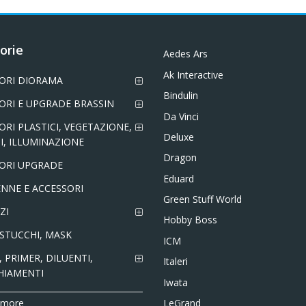
orie
Aedes Ars
Ak Interactive
ORI DIORAMA
Bindulin
ORI E UPGRADE BRASSIN
Da Vinci
ORI PLASTICI, VEGETAZIONE,
Deluxe
I, ILLUMINAZIONE
Dragon
ORI UPGRADE
Eduard
NNE E ACCESSORI
Green Stuff World
ZI
Hobby Boss
 STUCCHI, MASK
ICM
 PRIMER, DILUENTI,
Italeri
HIAMENTI
Iwata
LeGrand
 more