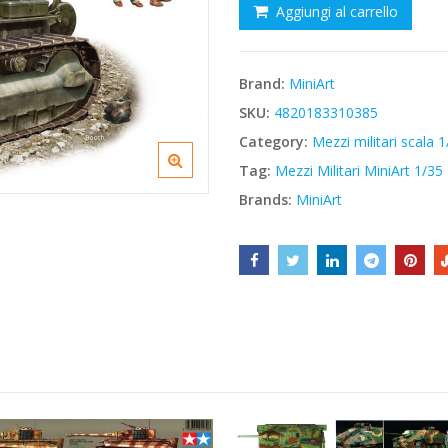
Aggiungi al carrello
€51,80.
€44,03.
Brand:
MiniArt
SKU:
4820183310385
Category:
Mezzi militari scala 
Tag:
Mezzi Militari MiniArt 1/35
Brands:
MiniArt