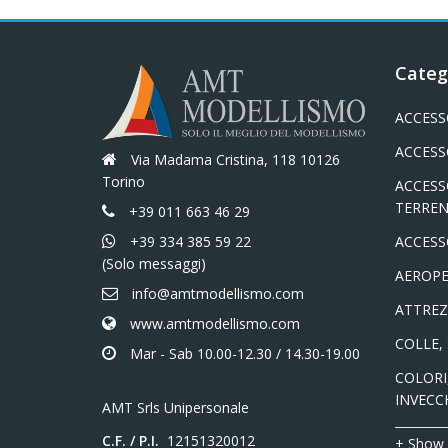
Categ
ACCESS
ACCESS
Via Madama Cristina, 118 10126
Torino
ACCESS
TERREN
+39 011 663 46 29
+39 334 385 59 22
ACCESS
(Solo messaggi)
AEROPE
info@amtmodellismo.com
ATTREZ
www.amtmodellismo.com
COLLE,
Mar - Sab 10.00-12.30 / 14.30-19.00
COLORI,
INVECC
AMT Srls Unipersonale
C.F. / P.I.
12151320012
+ Show