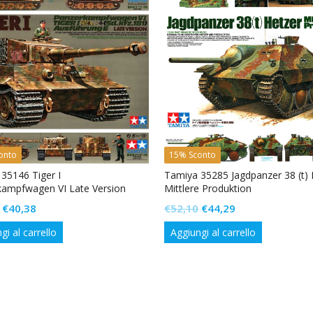
onto
15% Sconto
35146 Tiger I
Tamiya 35285 Jagdpanzer 38 (t) 
kampfwagen VI Late Version
Mittlere Produktion
Il
Il
Il
Il
€
40,38
€
52,10
€
44,29
prezzo
prezzo
prezzo
prezzo
gi al carrello
Aggiungi al carrello
originale
attuale
originale
attuale
era:
è:
era:
è:
€47,50.
€40,38.
€52,10.
€44,29.